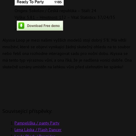
Origins: Sokolov / Česká republika – Stáří: 24
Výška: 5.81 – Hmotnost: 132 – Vital Statistics: 37/24/35
<
Alyssia Loop je mezi našimi vyšších modelů stojí dobrý 5'8.’ Má větší
množství, které se objeví vynikající žádný skutečný ohledu na to soubor
nebo fetiš ona rozhodne interagovat sadu pro noční dobu. Alyssia se
má tento typ výraznou vůní, a ona říká, že je nadšená vonící dobře. Ona
skutečně uznány umístěn na lehkou vůni před ulehnutím ke spánku!
Související příspěvky:
Pampeliška / panty Party
Lena Láska / Flash Dancer