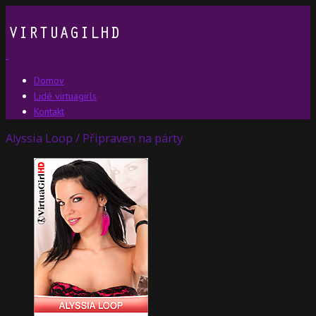
Domov
Lidé virtuagirls
Kontakt
Alyssia Loop / Připraven na párty