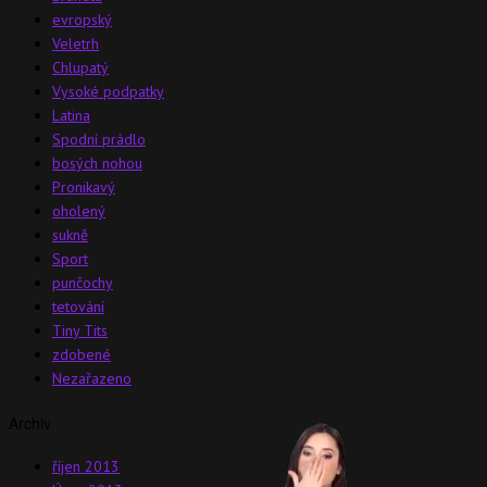
evropský
Veletrh
Chlupatý
Vysoké podpatky
Latina
Spodní prádlo
bosých nohou
Pronikavý
oholený
sukně
Sport
punčochy
tetování
Tiny Tits
zdobené
Nezařazeno
Archiv
říjen 2013