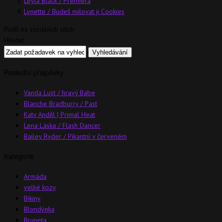
Leyla Black / Premiéra
Lynette / Budeš milovat ji Cookies
Podíl na sociálních sítích
Hledat:
Poslední příspěvky
Vanda Lust / hravý Babe
Blanche Bradburry / Past
Katy Anděl | Primal Heat
Lena Láska / Flash Dancer
Bailey Ryder / Pikantní v červeném
Kategorie
Armáda
velké kozy
Bikiny
Blondýnka
Bruneta