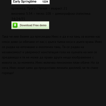
произход: Прага / Чехия – възраст: 21
височина: 5.54 – тегло: 108 – демографска статистика:
34/24/35
Така че ние бихме да преследва Инес и да я на танц за всички нас
секси диви са обичани от нас с дълга тъмна коса и дълги крака. Инес
се радва на източване и екзотичен танц. Тя се радва на
независимост и увереност констатация гола на сцената на нея се
предвижда и тя не може да прави други неща изображение с
живота си, за момента. Инес включва пенсионен план обаче. Но за
сега, Инес искат само да предостави личната дисплей, че ти стане
горещо!