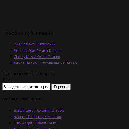
Подобни публикации:
Инес / Секси Затворник
Лена любов / Flash Dancer
Cherry Kiss / Южна Пикник
Лейла Черно / Откриване на Вечер
Сподели в социалните мрежи
Търся:
скорошни публикации
Ванда Lust / Кокетните Babe
Бланш Bradburry / Mantrap
Katy Angel | Primal Heat