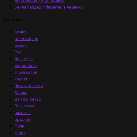
Лена любов / Flash Dancer
Бейли Райдър / Пикантно в червено
Категории
армия
Големи цици
бикини
Рус
брюнетка
европейски
справедлив
космат
Високи токчета
Латина
дамско бельо
Голи крака
пиърсинг
Бръснати
Поли
спорт