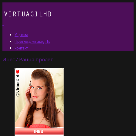
У дома
Преглед virtuagirls
контакт
Инес / Ранна пролет