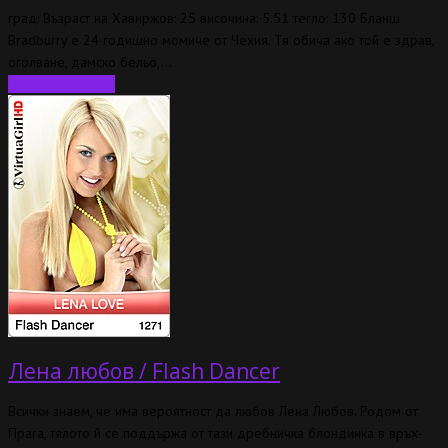
град: Възраст на Хавнржов: 25 височина: 5.51 тегло: 130 Бланш
Bradburry е 24 годишно момиче от Чехия. Тя обича ако той е здрав,
оголване, дамско бельо,…
Прочетете още...
Лена любов / Flash Dancer
Всички знаем, че има вероятност да любов Лена Любов. Родом от
Прага, тялото й се поддържа от тази дребничка блондинка в връх-