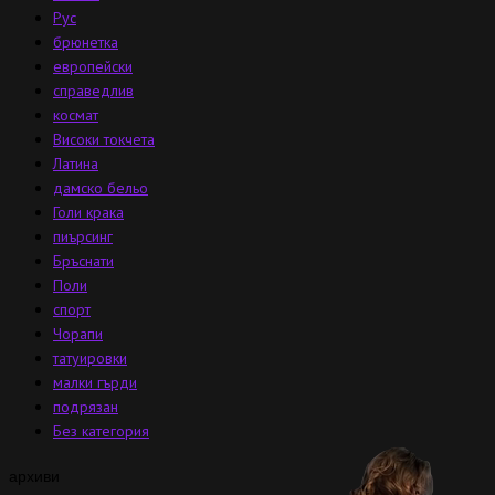
Рус
брюнетка
европейски
справедлив
космат
Високи токчета
Латина
дамско бельо
Голи крака
пиърсинг
Бръснати
Поли
спорт
Чорапи
татуировки
малки гърди
подрязан
Без категория
архиви