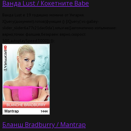
Ванда Lust / Кокетните Babe
Ванда Lust е 19 годишно момиче от Унгария.
JQuery(документ).готов(функция () {JQuery(
'.vc-galley-
slider_slider6a77c21dac0da'
).хлъзгав({автоматично изпълнение:
вярно,точки: фалшив,безкраен: вярно,скорост:
500,autoplaySpeed:3000});});
Бланш Bradburry / Mantrap