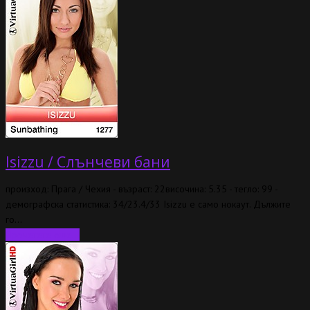
Isizzu / Слънчеви бани
произход: Прага / Чехия - възраст: 22височина: 5.35 - тегло: 99 -
демографска статистика: 34/23.4/33 Isizzu е само нокаут. Дължите
го…
Прочетете още...