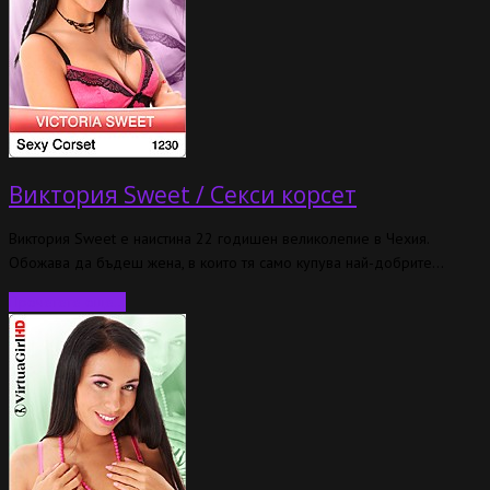
Виктория Sweet / Секси корсет
Виктория Sweet е наистина 22 годишен великолепие в Чехия.
Обожава да бъдеш жена, в които тя само купува най-добрите…
Прочетете още…