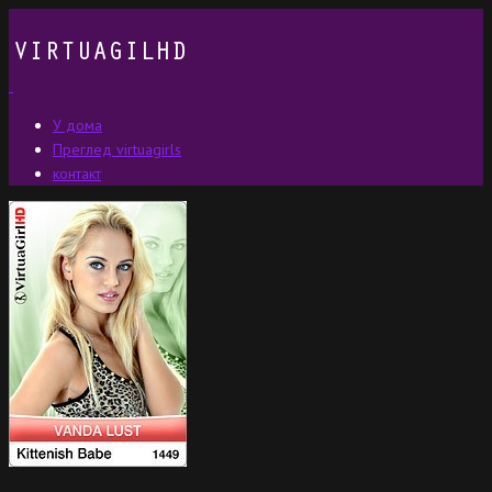
У дома
Преглед virtuagirls
контакт