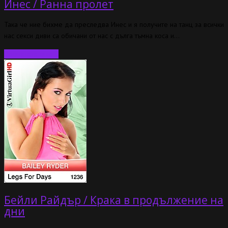
Инес / Ранна пролет
Така че ние бихме да преследва Инес и я получите на танц за всички
нас секси диви са обичани от нас с дълга тъмна коса и…
Прочетете още…
Бейли Райдър / Крака в продължение на
дни