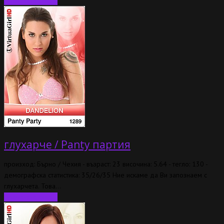
Прочетете още…
глухарче / Panty партия
произход: Бърно / Чехия - възраст: 23 височина: 5.64 - тегло: 130 -
демографска статистика: 35/26/35 Ние искаме да Ви запознаем с
глухарчета. Това…
Прочетете още...