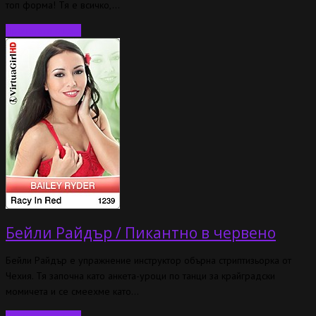
топ форма! Тя е всичко,…
Прочетете още…
Бейли Райдър / Пикантно в червено
Бейли Райдър е упражнение инструктор обърна стриптизьорка от
Чехия. Тя започна като анкета-уроци по танци за крайградски
момичета и се смеехме като…