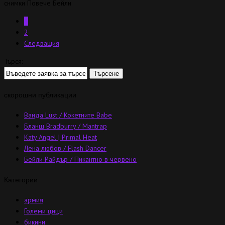
снимки Повече Бейли
1
2
Следващия
Търся:
скорошни публикации
Ванда Lust / Кокетните Babe
Бланш Bradburry / Mantrap
Katy Angel | Primal Heat
Лена любов / Flash Dancer
Бейли Райдър / Пикантно в червено
Категории
армия
Големи цици
бикини