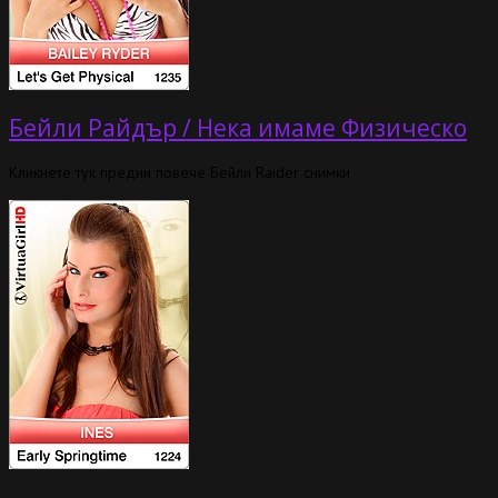
Бейли Райдър / Нека имаме Физическо
Кликнете тук предни повече Бейли Raider снимки