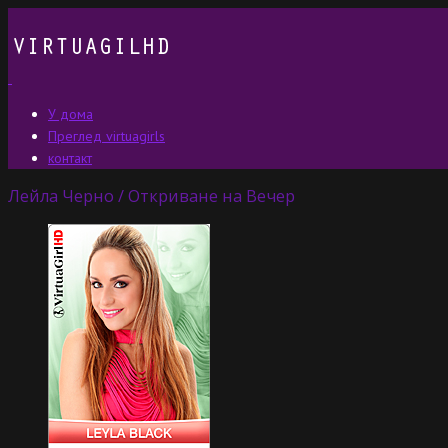
У дома
Преглед virtuagirls
контакт
Лейла Черно / Откриване на Вечер