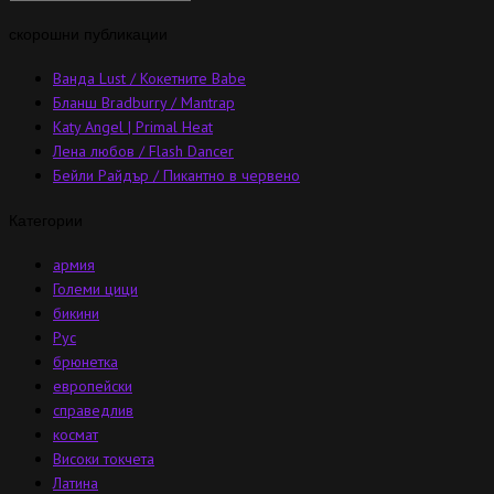
скорошни публикации
Ванда Lust / Кокетните Babe
Бланш Bradburry / Mantrap
Katy Angel | Primal Heat
Лена любов / Flash Dancer
Бейли Райдър / Пикантно в червено
Категории
армия
Големи цици
бикини
Рус
брюнетка
европейски
справедлив
космат
Високи токчета
Латина