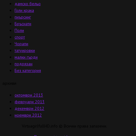
дамско бельо
Голи крака
пиърсинг
Бръснати
Поли
спорт
Чорапи
татуировки
малки гърди
подрязан
Без категория
архиви
октомври 2013
февруари 2013
декември 2012
ноември 2012
VirtuagirlfullHD.info © Всички права запазени.