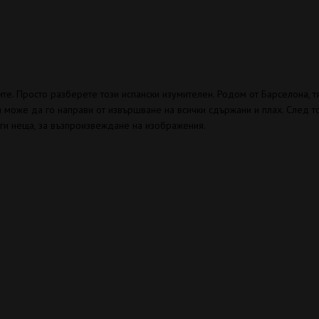
е. Просто разберете този испански изумителен. Родом от Барселона, тя
тя може да го направи от извършване на всички сдържани и плах. След т
уги неща, за възпроизвеждане на изображения.