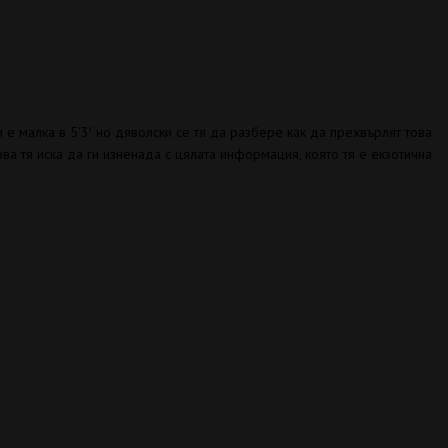
 е малка в 5'3′ но дяволски се тя да разбере как да прехвърлят това
ова тя иска да ги изненада с цялата информация, която тя е екзотична