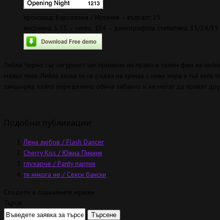
произход: Барселона / Испания – възраст: 25
височина: 5.35 – тегло: 134 – демографска статистика: 33/24/35
Лейла Черно със сигурност ще промени ли право в голям фен на нейнит
малко тяло. Лейла казва тя се радва на среща с нови хора и тъй като 
танцьорка, която определено обича забавно и не могат да правят др
Подобни публикации:
Лена любов / Flash Dancer
Cherry Kiss / Южна Пикник
глухарче / Panty партия
тя никога не / Секси бански
Сподели в социалните мрежи
Търся: