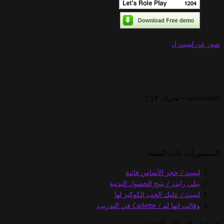
صور عن لينيت ل
[wowslider = معرف”14″]
المنشورات ذات الصلة:
لينيت / حجر الأساس فاتنة
بيلي رايدر / يتيح الحصول البدنية
لينيت / عليك الحب الكوكيز لها
وقالت انها لم / Cadette في التدريب
حصة في الشبكات الاجتماعية