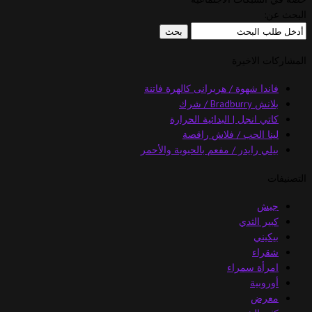
البحث عن:
المشاركات الاخيرة
فاندا شهوة / هريرانى كالهرة فاتنة
بلانش Bradburry / شرك
كاتي انجل | البدائية الحرارة
لينا الحب / فلاش راقصة
بيلي رايدر / مفعم بالحيوية والأحمر
التصنيفات
جيش
كبير الثدي
بيكيني
شقراء
امرأة سمراء
أوروبية
معرض