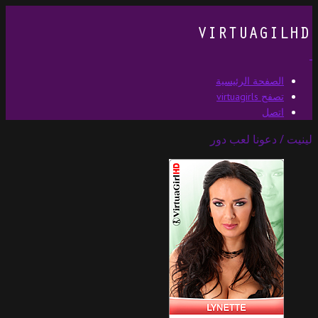
الصفحة الرئيسية
تصفح virtuagirls
اتصل
لينيت / دعونا لعب دور