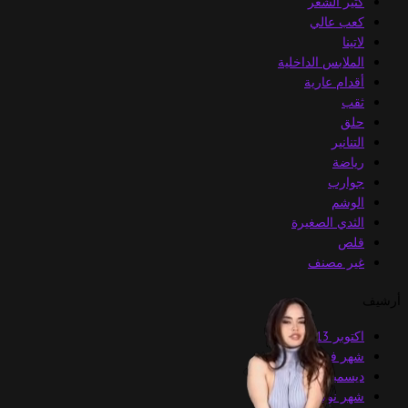
كثير الشعر
كعب عالي
لاتينا
الملابس الداخلية
أقدام عارية
ثقب
حلق
التنانير
رياضة
جوارب
الوشم
الثدي الصغيرة
قلص
غير مصنف
أرشيف
اكتوبر 2013
شهر فبراير 2013
ديسمبر 2012
شهر نوفمبر 2012