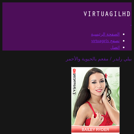
الصفحة الرئيسية
تصفح virtuagirls
اتصل
بيلي رايدر / مفعم بالحيوية والأحمر