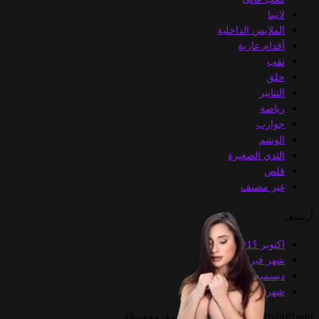
لاتينا
الملابس الداخلية
أقدام عارية
ثقب
حلق
التنانير
رياضة
جوارب
الوشم
الثدي الصغيرة
قلص
غير مصنف
أرشيف
اكتوبر 2013
شهر فبراير 2013
ديسمبر 2012
شهر نوفمبر 2012
VirtuagirlfullHD.info © جميع الحقوق محفوظة.