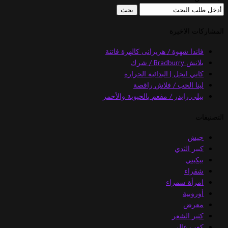
المشاركات الاخيرة
فاندا شهوة / هريرانى كالهرة فاتنة
بلانش Bradburry / شرك
كاتي انجل | البدائية الحرارة
لينا الحب / فلاش راقصة
بيلي رايدر / مفعم بالحيوية والأحمر
التصنيفات
جيش
كبير الثدي
بيكيني
شقراء
امرأة سمراء
أوروبية
معرض
كثير الشعر
كعب عالي