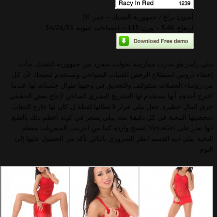
أصول: براغ / جمهورية التشيك – عمر: 20
ارتفاع: 5.48 – وزن: 115 – احصاءات حيوية: 34/26/35
بيلي رايدر هو مدرب ممارسة تحولت متجرد من جمهورية التشيك. بدأت
إعطاء دروس استطلاع الرقص للفتيات الضواحي وتستخدم لتضحك لأن كل
من رؤساء العضلات ستتوقف والتحديق في وجهها طوال جلسات لها. عندما
اقترح أحدهم أنها تستخدم لها التشريح البشري الساخن لإنتاج بعض الحقيقي
حرق المال خطيرة, جعل بيلي قرار لاعطائها لقطة ل. كان لها خارج الذهاب
شخصيتها المحبة في كل دقيقة منه. بيلي يشعر في كونه أعظم ذلك بالطبع
انها تعثر على VirtuaGirl لتصبح واردة كما بين انترنيت المتعريات معظم
النخبة. بيلي ديه الجسم انظر الضروري بالتالي تأكد من الحصول عليها إلى
اليوم.