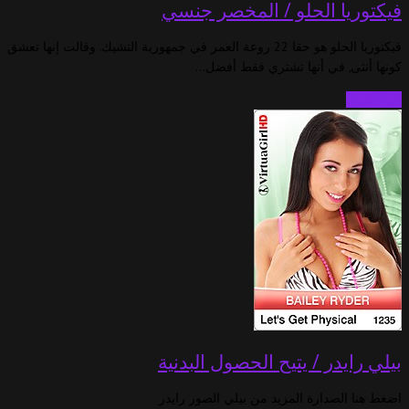
فيكتوريا الحلو / المخصر جنسي
فيكتوريا الحلو هو حقا 22 روعة العمر في جمهورية التشيك. وقالت إنها تعشق
كونها أنثى, في أنها تشتري فقط أفضل…
اقرأ أكثر…
بيلي رايدر / يتيح الحصول البدنية
اضغط هنا الصدارة المزيد من بيلي الصور رايدر