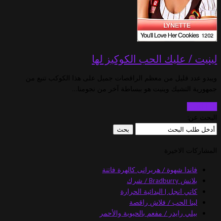
لينيت / عليك الحب الكوكيز لها
ويبدو عدد قليل من معظم الراقصات جميل على هذا الكوكب تنبع من
جمهورية التشيك وينيت هو ببساطة آخر من نجومنا…
اقرأ أكثر…
البحث عن:
المشاركات الاخيرة
فاندا شهوة / هريرانى كالهرة فاتنة
بلانش Bradburry / شرك
كاتي انجل | البدائية الحرارة
لينا الحب / فلاش راقصة
بيلي رايدر / مفعم بالحيوية والأحمر