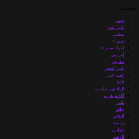
التصنيفات
جيش
كبير الثدي
بيكيني
شقراء
امرأة سمراء
أوروبية
معرض
كثير الشعر
كعب عالي
لاتينا
الملابس الداخلية
أقدام عارية
ثقب
حلق
التنانير
رياضة
جوارب
الوشم