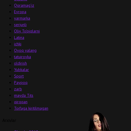
Qoramag'iz
Evropa
yarmarka
serjunli
Oliy To'piqlarni
Latina
ichki
Oyoq yalang
tatuirovka
oldirish
Yubkalar
Sport
Paypoq
zarb
mayda Tits
qirqqan
Toifaga kiritilmagan
Arxivlar