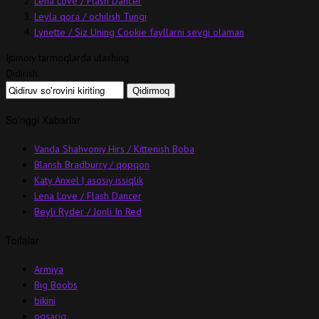
Lena Love / Flash Dancer
Leyla qora / ochilish Tungi
Lynette / Siz Uning Cookie fayllarni sevgi olaman
Ijtimoiy tarmoqlarda ulashing
Qidirish:
So'nggi Xabarlar
Vanda Shahvoniy Hirs / Kittenish Boba
Blansh Bradburry / qopqon
Katy Anxel | asosiy issiqlik
Lena Love / Flash Dancer
Beyli Ryder / Jonli In Red
Toifalar
Armiya
Big Boobs
bikini
oqsariq