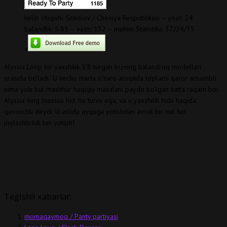
kelib chiqishi: Sokolov / Chexiya Respublikasi – yosh: 24
balandlik: 5.81 – vazn: 132 – muhim Statistika: 37/24/35
<
Alyssia Loop bir yaxshilik 5'8 turgan bizning balandroq modellari
orasida bo'ladi.’ U kecha marta o'zaro aloqada to'plami qaror ansambli
nima yoki but mashhur haqiqiy masalani paydo bo'lgan katta raqam bor.
Alyssia ning maxsus hid, bu turini ega, va u yaxshilik hidli haqida
quvonchli deydi. U aslida uyquga yotishdan avval bir nur hid
joylashtirildi tan yotipti!
Tegishli xabarlar:
momaqaymoq / Panty partiyasi