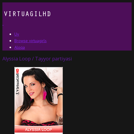
Uy
Browse virtuagirls
Aloqa
Alyssia Loop / Tayyor partiyasi