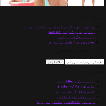
متعلقہ اشاعت:
وکٹوریہ سویٹ / شہوانی، شہوت انگیز کارسیٹ
وہ کبھی نہیں / سیکسی swimsuit
لینا محبت / فلیش رقاصہ
dandelion کے / panty میں پارٹی
سوشل نیٹ ورک میں اشتراک کریں
تلاش کریں:
حالیہ پوسٹس
ونڈا ہوس / Kittenish بیبی
بلانک Bradburry / Mantrap
کیٹی فرشتہ | اصلی حرارت
لینا محبت / فلیش رقاصہ
بیلی میں Ryder / شہوت انگیز میں ریڈ