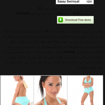
ماخذ: پلزین / جمہوریہ چیک – عمر: 22
اونچائی: 5.64 – وزن: 130 – اہم شماریاتی: 35/24/36
وکٹوریہ سویٹ جمہوریہ چیک سے ایک 22 سالہ خوبصورتی ہے. وہ ایک
عورت ہونے کی وجہ سے حاصل, وہ صرف لباس خریدتا اس وجہ سے, عطورات
اور بہترین میک اپ. وہ جیسے مثلا ایک ملکہ کے لیے ایک وہ علاج
کرتا ہے خود ہے کیونکہ! وہ خرید پسند کرتا ہے, خراب ہے اور خود
کو لاڑ, جب وکٹوریہ tanning کی یا دیکھ بھال کے مرکز میں نہیں ہے –
لیکن مردوں کی ہر چال سے لطف اندوز کے طور پر وہ اس کی ٹھیک
دیکھتے انسانی اناٹومی کے ساتھ ہوتا ہے, وجود میں اس کی سب سے
بڑی خوشی رقص ہے.