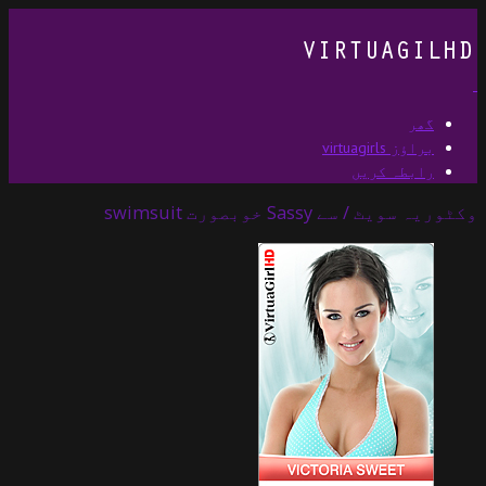
گھر
براؤز virtuagirls
رابطہ کریں
وکٹوریہ سویٹ / سے Sassy خوبصورت swimsuit