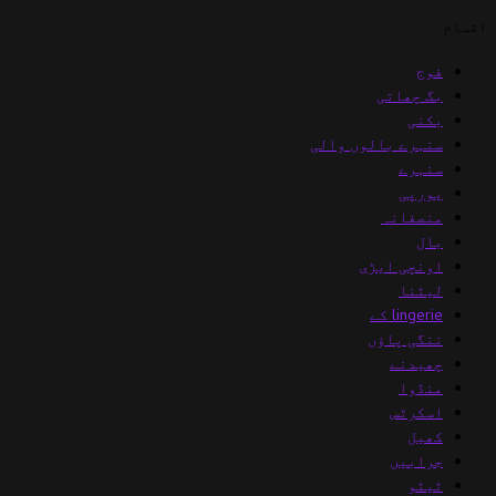
اقسام
فوج
بگ چھاتی
بکنی
سنہرے بالوں والی
سنہرے
یورپی
منصفانہ
بال
اونچی ایڑی
لیٹنا
lingerie کے
ننگی پاؤں
چھیدنے
منڈوا
اسکرٹس
کھیل
جرابیں
ٹیٹو