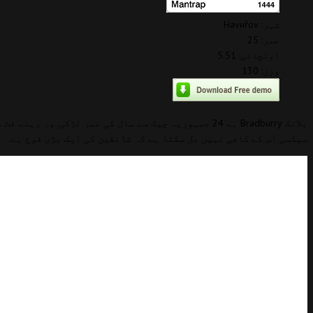
شہر: Havнřov
عمر: 25
اونچائی: 5.51
وزن: 130
سیکسی اس کے کافی نہیں مل سکتا ہے کہ شائقین کی ایک بڑی فوج ہے.