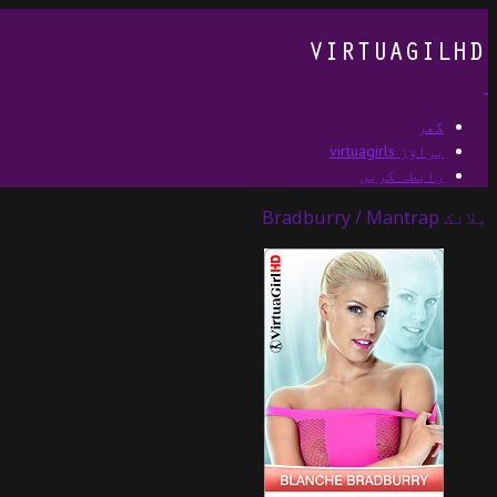
گھر
براؤز virtuagirls
رابطہ کریں
بلانک Bradburry / Mantrap