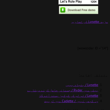
مزید Lynette کی تصاویر
[wowslider ID =”14″]
متعلقہ اشاعت:
Lynette / بنیاد بیبی
بیلی میں Ryder / جسمانی حاصل کرنے دیتا ہے
Lynette / تم اس کی کوکیز پسند آئے گا
وہ کبھی نہیں / Cadette میں تربیت
سوشل نیٹ ورک میں اشتراک کریں