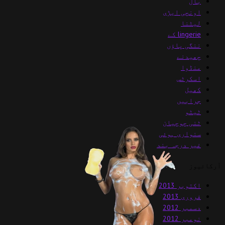
بال
اونچی ایڑی
لیٹنا
lingerie کے
ننگی پاؤں
چھیدنے
منڈوا
اسکرٹس
کھیل
جرابیں
ٹیٹو
ٹنی چوچیان
سنواری ہوئی
غیر درجہ بند
آرکائیوز
اکتوبر 2013
فروری 2013
دسمبر 2012
نومبر 2012