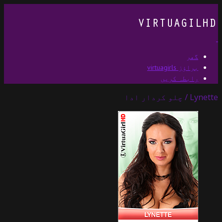
گھر
براؤز virtuagirls
رابطہ کریں
Lynette / چلو کردار ادا