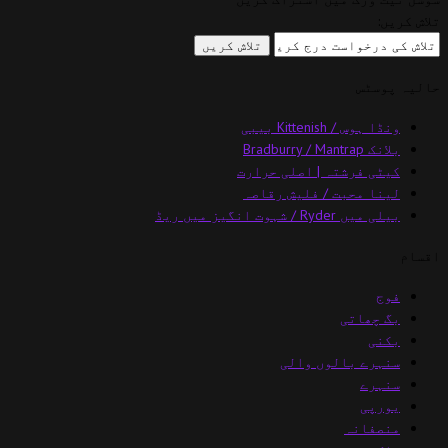
تلاش کریں:
حالیہ پوسٹس
ونڈا ہوس / Kittenish بیبی
بلانک Bradburry / Mantrap
کیٹی فرشتہ | اصلی حرارت
لینا محبت / فلیش رقاصہ
بیلی میں Ryder / شہوت انگیز میں ریڈ
اقسام
فوج
بگ چھاتی
بکنی
سنہرے بالوں والی
سنہرے
یورپی
منصفانہ