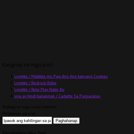
Kaugnay na mga post:
Lynette / Makikita mo Pag-ibig Ang kanyang Cookies
Lynette / Bedrock Babe
Lynette / Role Play Natin Ito
siya ay hindi kailanman / Cadette Sa Pagsasanay
Ibahagi sa mga social network
Maghanap para sa:
Kamakailang Mga Post