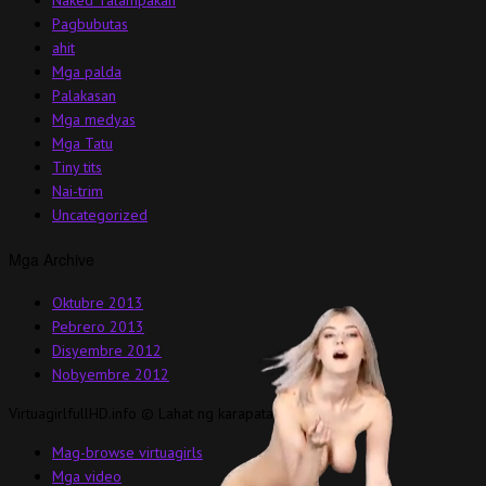
Pagbubutas
ahit
Mga palda
Palakasan
Mga medyas
Mga Tatu
Tiny tits
Nai-trim
Uncategorized
Mga Archive
Oktubre 2013
Pebrero 2013
Disyembre 2012
Nobyembre 2012
VirtuagirlfullHD.info © Lahat ng karapatan ay nakalaan.
Mag-browse virtuagirls
Mga video