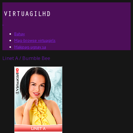
Bahay
Mag-browse virtuagirls
Makipag-ugnay sa
Linet A / Bumble Bee