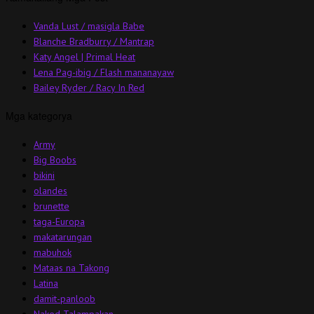
Vanda Lust / masigla Babe
Blanche Bradburry / Mantrap
Katy Angel | Primal Heat
Lena Pag-ibig / Flash mananayaw
Bailey Ryder / Racy In Red
Mga kategorya
Army
Big Boobs
bikini
olandes
brunette
taga-Europa
makatarungan
mabuhok
Mataas na Takong
Latina
damit-panloob
Naked Talampakan