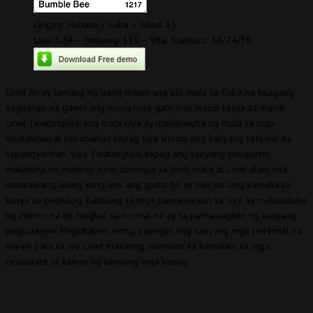
Origins: Habana / Kuba – edad: 21
taas: 5.54 – timbang: 115 – Vital Statistics: 36/24/36
Linet An ay lamang ng isang mainit ang ulo mula sa Cuba na talagang
nagnanais na gawin ang iyong mga gabi mas mainit kaysa sa mainit.
Linet Tinatangkilik ang mata niya ay makakakuha ng mula sa mga
kalalakihan at kababaihan kapag siya shoots ang kanyang sekswal na
kapangyarihan. Siya Tinatangkilik kapag ang kanyang conquests
makakuha na mahirap over-tumingin sa loob mata at Linet alam nila
isinasaalang-alang kung ano ang gusto ito ay nais na lang kumuha sa
kanya sa pagtulog. Kabilang sa mga pamamaraan sa siya ay makakakuha
ng interes na ito tungkol sa normal na ay sa pamamagitan ng kanyang
pagsasayaw. Pagkatapos mong payagan ang kanyang mga personal na
sayaw para sa iyo Linet maaaring mayroon ka kumakain sa mga
restaurant sa kamay ng kanyang mga kamay.