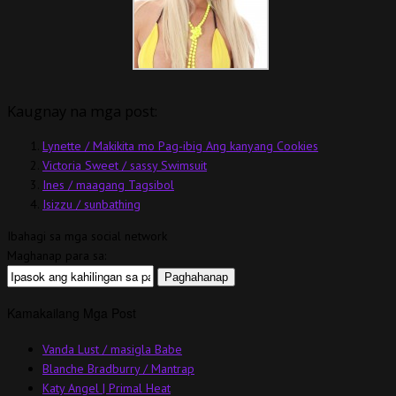
Kaugnay na mga post:
Lynette / Makikita mo Pag-ibig Ang kanyang Cookies
Victoria Sweet / sassy Swimsuit
Ines / maagang Tagsibol
Isizzu / sunbathing
Ibahagi sa mga social network
Maghanap para sa:
Kamakailang Mga Post
Vanda Lust / masigla Babe
Blanche Bradburry / Mantrap
Katy Angel | Primal Heat