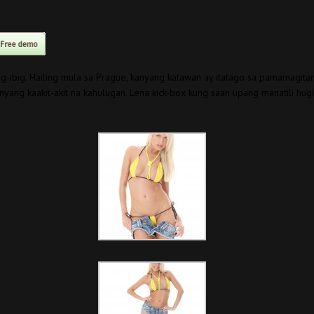
ig. Hailing mula sa Prague, kanyang katawan ay itatago sa pamamagitan ng 
yang kaakit-akit na kahulugan. Lena kick-box kung saan upang manatili hu