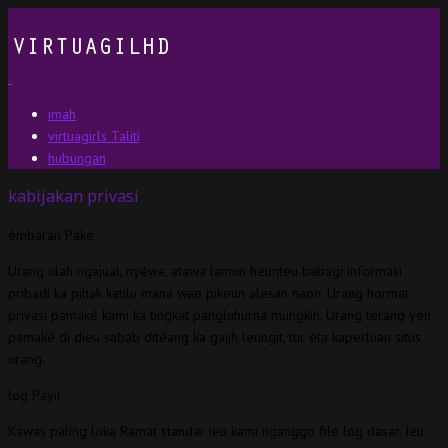
imah
virtuagirls Taliti
hubungan
kabijakan privasi
émbaran Paké
Urang ulah ngajual, nyéwa, atawa lamun heunteu babagi informasi
pribadi ka pihak katilu mana wae pikeun alesan naon. Urang hormat
privasi pamaké kami ka tingkat pangluhurna mungkin. Urang terang yen
pamaké di dieu sabab ditéang ka gajih leungit, tur éta kaperluan situs
urang.
log Payil
Kawas paling loka Ramat standar ieu kami nganggo file log dasar. Ieu