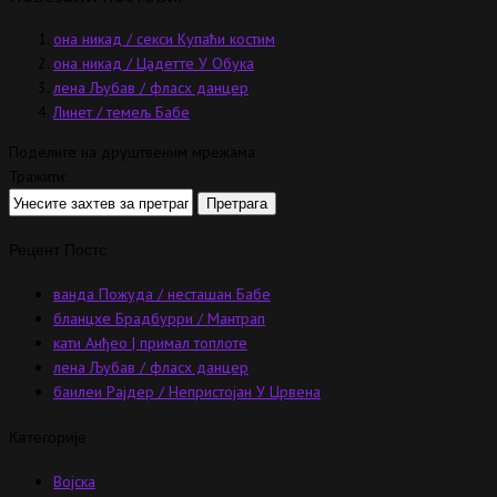
она никад / секси Купаћи костим
она никад / Цадетте У Обука
лена Љубав / фласх данцер
Линет / темељ Бабе
Поделите на друштвеним мрежама
Тражити:
Рецент Постс
ванда Пожуда / несташан Бабе
бланцхе Брадбурри / Мантрап
кати Анђео | примал топлоте
лена Љубав / фласх данцер
баилеи Рајдер / Непристојан У Црвена
Категорије
Војска