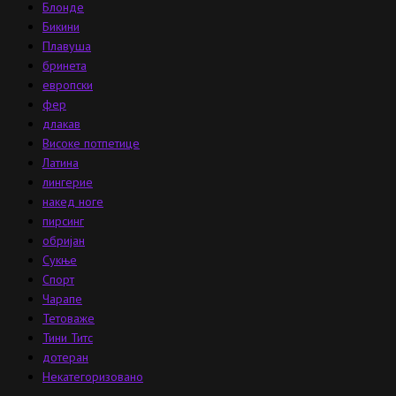
Блонде
Бикини
Плавуша
бринета
европски
фер
длакав
Високе потпетице
Латина
лингерие
накед ноге
пирсинг
обријан
Сукње
Спорт
Чарапе
Тетоваже
Тини Титс
дотеран
Некатегоризовано