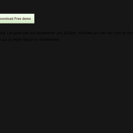
аца. Сигуран сам да прихватим да! Добро, Мислим да сам све што је б
 да су моје груди су превелике.