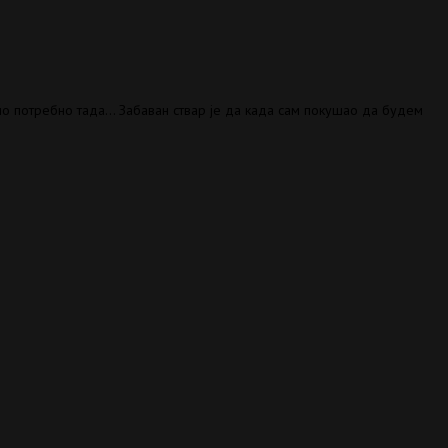
ило потребно тада… Забаван ствар је да када сам покушао да будем