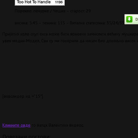
Порекло: печурке / Чешка – старост: 29
висина: 5.45 – тежина: 115 – Витална статистика: 35/24/35
Пријатно коло скуп сиса може бити врховни замислити већину мушкар
увек модни-Модел, Сви су ми говорили да нисам био довољно висок и
[вовслидер ид =”15″]
Кликните овде
то ватцх Валентина видеос.
Повезани постови: