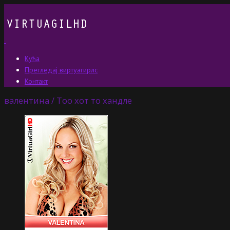
Кућа
Прегледај виртуагирлс
Контакт
валентина / Тоо хот то хандле