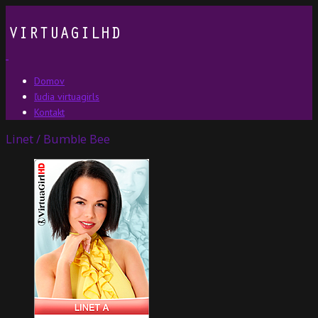
Domov
ľudia virtuagirls
Kontakt
Linet / Bumble Bee