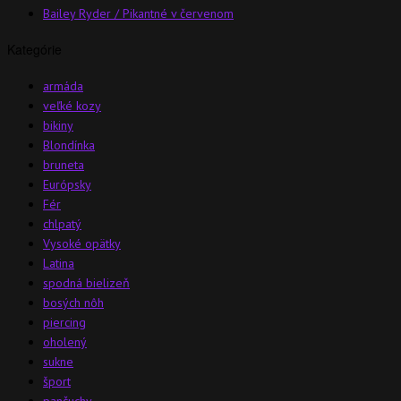
Bailey Ryder / Pikantné v červenom
Kategórie
armáda
veľké kozy
bikiny
Blondínka
bruneta
Európsky
Fér
chlpatý
Vysoké opätky
Latina
spodná bielizeň
bosých nôh
piercing
oholený
sukne
šport
pančuchy