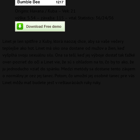
Origins: Havana / Kuba – Vek: 21
výška: 5.54 – závažia: 115 – vital Statistics: 36/24/36
Linet je len spitfire z Kuby, ktorá naozaj chce, aby sa vaše večery
teplejšie ako hot. Linet má oko ona dostane od mužov a žien, keď
vyšplhá svoju sexuálnu silu. Ona sa teší, keď jej výboje dostať tak ťažké
over-pozrieť do očí a Linet vie, že sú s ohľadom na to, čo by to ako, že
ju jednoducho vziať do spánku. Medzi metódy sa dostane tento záujem
o normálny je cez jej tanec. Potom, čo umožní jej osobné tanec pre vás
Linet môžu mať budete jesť v reštauráciách ruky ruky.