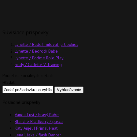
Súvisiace príspevky:
Lynette / Budeš milovať ju Cookies
Lynette / Bedrock Babe
Lynette / Poďme Role Play
nikdy / Cadette V Training
Podiel na sociálnych sieťach
Hľadať:
Posledné príspevky
Vanda Lust / hravý Babe
Blanche Bradburry / pasca
Katy Anjel | Primal Heat
Lena Láska / flash Dancer