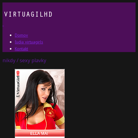
Domov
ľudia virtuagirls
Kontakt
nikdy / sexy plavky