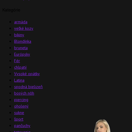
Kategórie
armáda
veľké kozy
bikiny
Blondínka
bruneta
Európsky
Fér
chlpatý
Vysoké opätky
Latina
spodná bielizeň
bosých nôh
piercing
oholený
sukne
šport
pančuchy
tetovanie