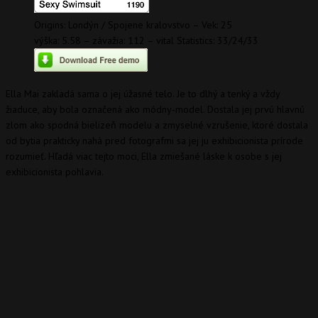
Origins: Londýn / Spojene kralovstvo – Vek: 25
výška: 5.58 – závažia: 112 – vital Statistics: 33/24/33
Ella Mai zakladá sama o jej úžasné telo. Je to dlhý a tenký a vždy
žiaduce, aby bola označená ako módny-model. Dostala jej prvú hlavnú
zlom ako spodná bielizeň modelu a zmyselné vzrušenie, ktoré dostala
od bytia prakticky nahá pred fotografmi sa jej ju exhibicionista prírode
rozumieť. Hľadá viac tejto moci, Ella zmiešané láske k osobe s jej
exhibicionista pohlavia.