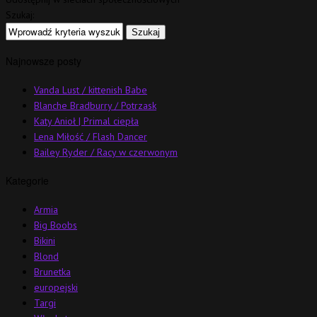
Szukaj:
Najnowsze posty
Vanda Lust / kittenish Babe
Blanche Bradburry / Potrzask
Katy Anioł | Primal ciepła
Lena Miłość / Flash Dancer
Bailey Ryder / Racy w czerwonym
Kategorie
Armia
Big Boobs
Bikini
Blond
Brunetka
europejski
Targi