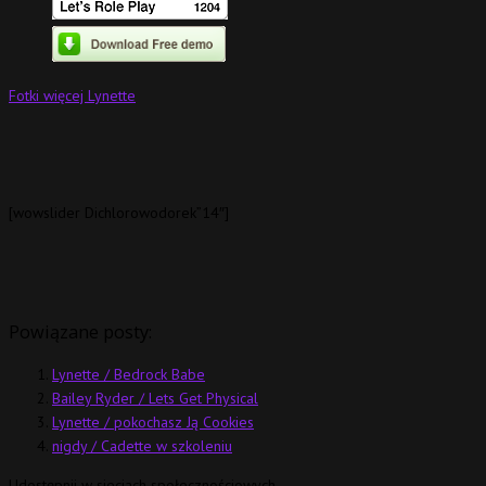
Fotki więcej Lynette
[wowslider Dichlorowodorek”14″]
Powiązane posty:
Lynette / Bedrock Babe
Bailey Ryder / Lets Get Physical
Lynette / pokochasz Ją Cookies
nigdy / Cadette w szkoleniu
Udostępnij w sieciach społecznościowych