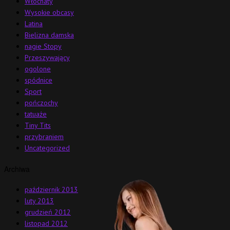
Włochaty
Wysokie obcasy
Latina
Bielizna damska
nagie Stopy
Przeszywający
ogolone
spódnice
Sport
pończochy
tatuaże
Tiny Tits
przybraniem
Uncategorized
Archiwa
październik 2013
luty 2013
grudzień 2012
listopad 2012