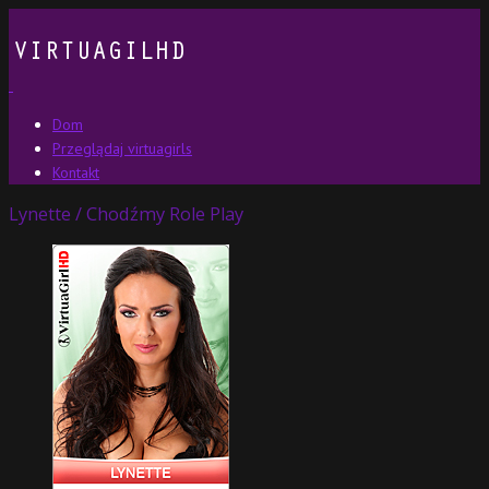
Dom
Przeglądaj virtuagirls
Kontakt
Lynette / Chodźmy Role Play