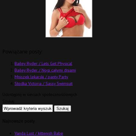
Powiązane posty:
Bailey Ryder / Lets Get Physical
Bailey Ryder / Nogi całymi dniami
Mniszek lekarski / panty Party
Słodka Victoria / Sassy Swimsuit
Udostępnij w sieciach społecznościowych
Szukaj:
Najnowsze posty
Vanda Lust / kittenish Babe