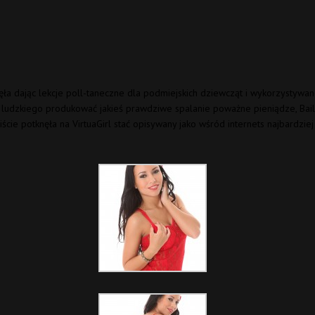
zęła dając lekcje poll-taneczne dla podmiejskich dziewcząt i wykorzystywa
i ludzkiego produkować jakieś prawdziwe spalanie poważne pieniądze, Bai
ście potknęła na VirtuaGirl stać opisywany jako wśród internets najbardzie