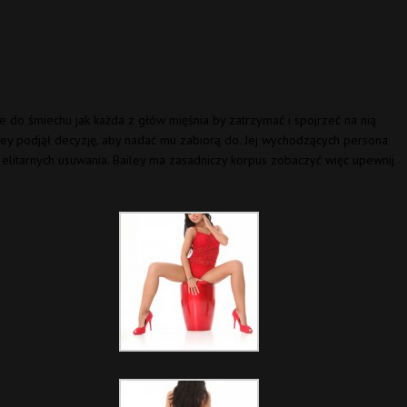
ne do śmiechu jak każda z głów mięśnia by zatrzymać i spojrzeć na nią
ley podjął decyzję, aby nadać mu zabiorą do. Jej wychodzących persona
j elitarnych usuwania. Bailey ma zasadniczy korpus zobaczyć więc upewnij