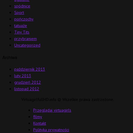
spódnice
Sport
pończochy
tatuaże
Tiny Tits
przybraniem
Uncategorized
Archiwa
październik 2013
luty 2013
grudzień 2012
listopad 2012
VirtuagirlfullHD.info © Wszelkie prawa zastrzeżone.
Przeglądaj virtuagirls
filmy
Kontakt
Polityka prywatności