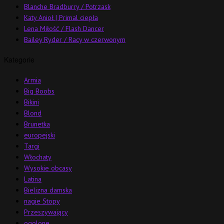
Blanche Bradburry / Potrzask
Katy Anioł | Primal ciepła
Lena Miłość / Flash Dancer
Bailey Ryder / Racy w czerwonym
Kategorie
Armia
Big Boobs
Bikini
Blond
Brunetka
europejski
Targi
Włochaty
Wysokie obcasy
Latina
Bielizna damska
nagie Stopy
Przeszywający
ogolone