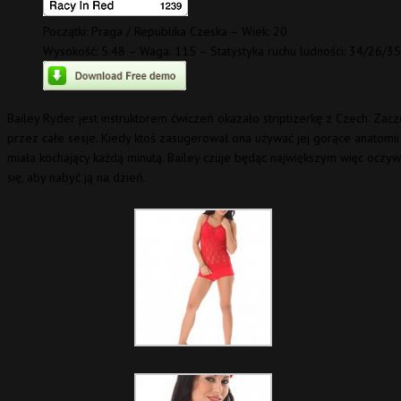
Początki: Praga / Republika Czeska – Wiek: 20
Wysokość: 5.48 – Waga: 115 – Statystyka ruchu ludności: 34/26/35
Bailey Ryder jest instruktorem ćwiczeń okazało striptizerkę z Czech. Zac
przez całe sesje. Kiedy ktoś zasugerował ona używać jej gorące anatomi
miała kochający każdą minutą. Bailey czuje będąc największym więc oczywi
się, aby nabyć ją na dzień.