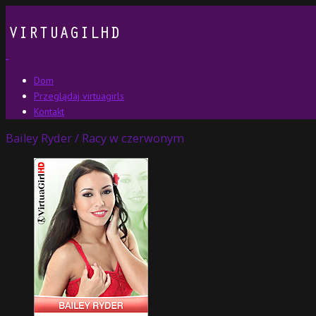
Dom
Przeglądaj virtuagirls
Kontakt
Bailey Ryder / Racy w czerwonym