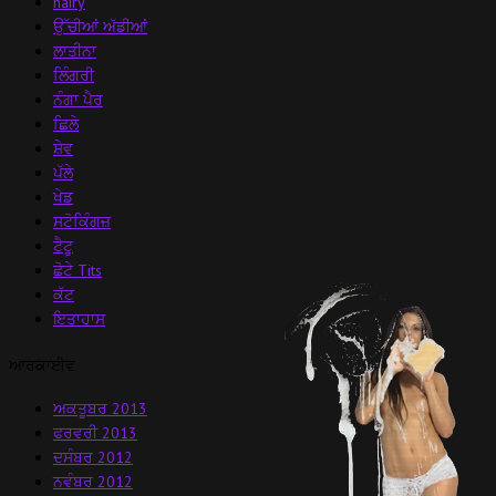
hairy
ਉੱਚੀਆਂ ਅੱਡੀਆਂ
ਲਾਤੀਨਾ
ਲਿੰਗਰੀ
ਨੰਗਾ ਪੈਰ
ਛਿਲੇ
ਸ਼ੇਵ
ਪੱਲੇ
ਖੇਡ
ਸਟੋਕਿੰਗਜ਼
ਟੈਟੂ
ਛੋਟੇ Tits
ਕੱਟ
ਇਤਾਹਾਸ
ਆਰਕਾਈਵ
ਅਕਤੂਬਰ 2013
ਫਰਵਰੀ 2013
ਦਸੰਬਰ 2012
ਨਵੰਬਰ 2012