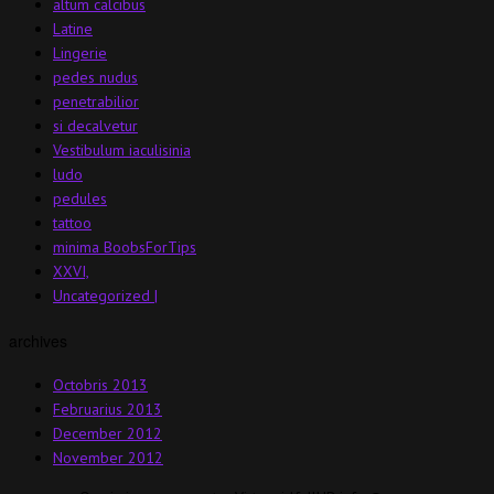
altum calcibus
Latine
Lingerie
pedes nudus
penetrabilior
si decalvetur
Vestibulum iaculisinia
ludo
pedules
tattoo
minima BoobsForTips
XXVI,
Uncategorized |
archives
Octobris 2013
Februarius 2013
December 2012
November 2012