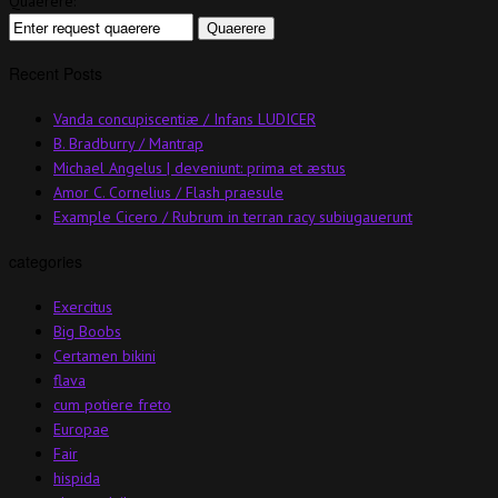
Quaerere:
Recent Posts
Vanda concupiscentiæ / Infans LUDICER
B. Bradburry / Mantrap
Michael Angelus | deveniunt: prima et æstus
Amor C. Cornelius / Flash praesule
Example Cicero / Rubrum in terran racy subiugauerunt
categories
Exercitus
Big Boobs
Certamen bikini
flava
cum potiere freto
Europae
Fair
hispida