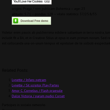
origins: Praga / rem publicam Bohemica – age: 23
altitudo: 5.71 – pondus: 128 – vitalis statistics: 37/25.8/35
Videtur enim paucis ab pulcherrima edidere saltantium in terra nostra, tu
includit fit a BA, et in Creative Stilus ut opus in eam primum novum. Sed r
est collocanda una-on-unum tempus et epistulae de te solliciti exspectan
Related Posts:
Lynette / Infans petram
Lynette / Sit scriptor Play Partes
Amor C. Cornelius / Flash praesule
Dulce Victoria / parum pudici Corset
Participes in socialis networks