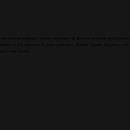
m ex planeta originate Lynette simpliciter sit aliud est probare quod stell
eddere ei pro expensis et paulo praestare, studium’ Lynette focuses a trabe 
tes E-mail forum!