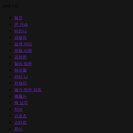
카테고리
육군
큰 가슴
비키니
금발의
갈색 머리
유럽 ​​사람
공정한
털이 많은
하이힐
라티 나
란제리
벌거 벗은 피트
꿰뚫는
백 보지
치마
스포츠
스타킹
문신