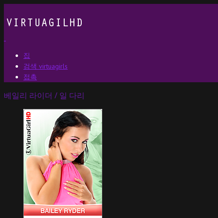
집
검색 virtuagirls
접촉
베일리 라이더 / 일 다리