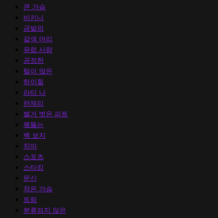
큰 가슴
비키니
금발의
갈색 머리
유럽 ​​사람
공정한
털이 많은
하이힐
라티 나
란제리
벌거 벗은 피트
꿰뚫는
백 보지
치마
스포츠
스타킹
문신
작은 가슴
트림
분류되지 않은