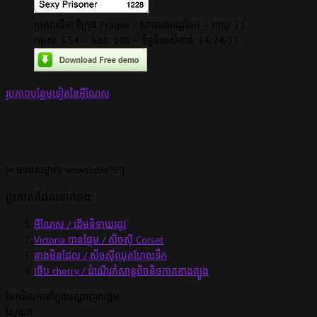
ប្រភពដើម: ទីក្រុង Prague / សាធារណរដ្ឋ​ឆែក – អាយុ: 21
កម្ពស់: 5.54 – ទំងន់: 108 – ទិន្នន័យសំខាន់: 34/24/35
រូបភាពបន្ថែមទៀតនៃអ៊ីណែស
[= លេខសម្គាល់ wowslider”9″]
ប្រកាសដែលទាក់ទង:
អ៊ីណែស / ដើមនិទាឃរដូវ
Victoria បានផ្អែម / សិចស៊ី Corset
នាងមិនដែល / សិចស៊ីឈុតហែលទឹក
ថើប cherry / ដំណើរកំសាន្តពិចនិចភាគខាងត្បូង
ចែករំលែកនៅក្នុងបណ្តាញសង្គម
ស្វែងរក: