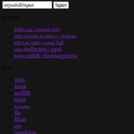
ប្រកាសថ្មីៗ
វ៉ាន់ដា Lust / Kittenish ទារក
លោក Blanche Bradburry / Mantrap
នាង Katy ទេវតា | primal កំដៅ
Lena បានក្ដីស្រឡាញ់ / ភ្លអ្នករាំ
Bailey បានរៃឌើរ / មិនសមរម្យក្នុងក្រហម
ប្រភេទ
កងទ័ព
ធំសុដន់
ឈុតប៊ីគីនី
ទង់ដែង
brunette
អឺរ៉ុប
ពិព័រណ៍
រោម
ស្បែកជើង​កែង