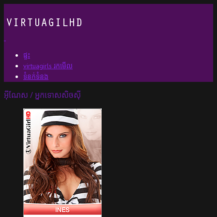
ផ្ទះ
virtuagirls រកមើល
ទំនក់ទំនង
អ៊ីណែស / អ្នកទោសសិចស៊ី