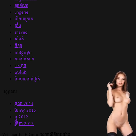
ឡាទីណា
lingerie
ជើងអាក្រាត
ខ្លាំង
shaved
សំពត់
កីឡា
ការស្តុកទុក
ការចាក់សាក់
tits តូច
តុបតែង
មិនបានចាត់ថ្នាក់
បណ្ណសារ
តុលា 2013
ខែកុម្ភៈ 2013
ធ្នូ 2012
វិច្ឆិកា 2012
VirtuagirlfullHD.info ©រក្សាសិទ្ធិគ្រប់យ៉ាង.