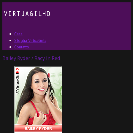
Casa
Sfoglia VirtuaGirls
Contatto
Bailey Ryder / Racy In Red