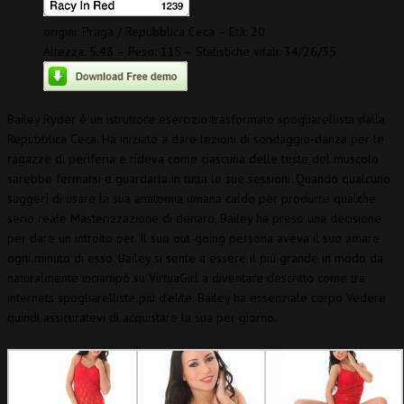
origini: Praga / Repubblica Ceca – Età: 20
Altezza: 5.48 – Peso: 115 – Statistiche vitali: 34/26/35
Bailey Ryder è un istruttore esercizio trasformato spogliarellista dalla
Repubblica Ceca. Ha iniziato a dare lezioni di sondaggio-danza per le
ragazze di periferia e rideva come ciascuna delle teste del muscolo
sarebbe fermarsi e guardarla in tutta le sue sessioni. Quando qualcuno
suggerì di usare la sua anatomia umana caldo per produrre qualche
serio reale Masterizzazione di denaro, Bailey ha preso una decisione
per dare un introito per. Il suo out-going persona aveva il suo amare
ogni minuto di esso. Bailey si sente a essere il più grande in modo da
naturalmente inciampò su VirtuaGirl a diventare descritto come tra
internets spogliarelliste più d'elite. Bailey ha essenziale corpo Vedere
quindi assicuratevi di acquistare la sua per giorno.