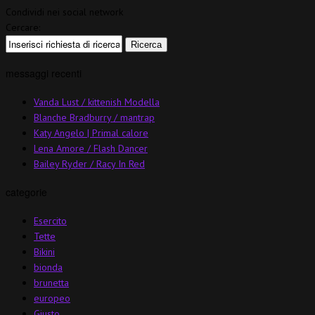
Condividi nei social network
Cercare:
messaggi recenti
Vanda Lust / kittenish Modella
Blanche Bradburry / mantrap
Katy Angelo | Primal calore
Lena Amore / Flash Dancer
Bailey Ryder / Racy In Red
categorie
Esercito
Tette
Bikini
bionda
brunetta
europeo
Giusto