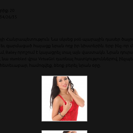
իք: 20
34/26/35
Չեխիայի Հանրապետություն. Նա սկսեց poll-պարային դասեր ծ
 եւ զարմացած հայացք նրան ողջ իր նիստերին. Երբ ինչ-որ
, Bailey որոշում է կայացրել տալ այն վաստակն. Նրան դո
րկե, նա stumbled վրա VirtuaGirl դառնալ հատկություններով, 
հետեւաբար, համոզվեք, ձեռք բերել նրան օրը.