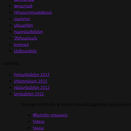
թրաշած
Կիսաշրջազգեստ
սպորտ
սեւահեր
դաջվածքներ
Չեխական
trimmed
Ավելացնել
արխիվ
հոկտեմբեր 2013
փետրվար 2013
դեկտեմբեր 2012
նոյեմբեր 2012
VirtuagirlfullHD.info © Բոլոր իրավունքները պաշտպ
Փնտրել virtuagirls
Videos
Կապ