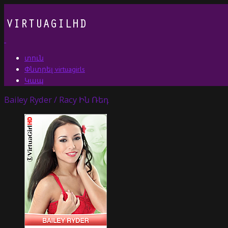
տուն
Փնտրել virtuagirls
Կապ
Bailey Ryder / Racy Ին Ռեդ