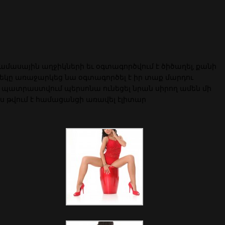
այրամասային աղջիկների եւ օգտագործվում է ծիծաղել, քանի
 մեկը առաջարկեց նա օգտագործել է իր տաք մարդու
ւրս պատրաստվում պերսոնա ունեցել նրան սիրող ամեն մի
ինչպես թվում է համացանցի առավել էլիտար