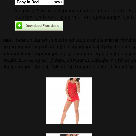
ծագումը: Պրահա / Չեխիայի Հանրապետություն – Տար
բարձրություն: 5.48 – քաշ: 115 – Vital վիճակագրություն: 
Bailey Ryder մի վարժություն հրահանգիչ դիմել stripper 
որ յուրաքանչյուր մկանային ղեկավարների էր կանգ առնել
անատոմիա է արտադրել որոշ իրական լուրջ փողերի այրում
րոպեն է. Bailey զգում, լինելով մեծագույն այնպես որ, իհա
մերկապարուհիների. Bailey ունի էական տեսնում մարմինը, 