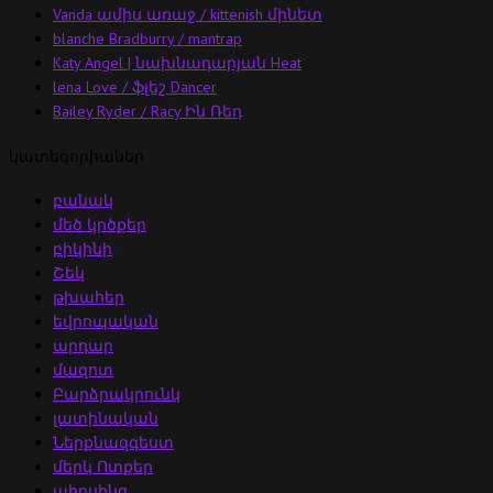
Vanda ամիս առաջ / kittenish մինետ
blanche Bradburry / mantrap
Katy Angel | նախնադարյան Heat
lena Love / ֆլեշ Dancer
Bailey Ryder / Racy Ին Ռեդ
կատեգորիաներ
բանակ
մեծ կրծքեր
բիկինի
Շեկ
թխահեր
եվրոպական
արդար
մազոտ
Բարձրակրունկ
լատինական
Ներքնազգեստ
մերկ Ոտքեր
պիրսինգ