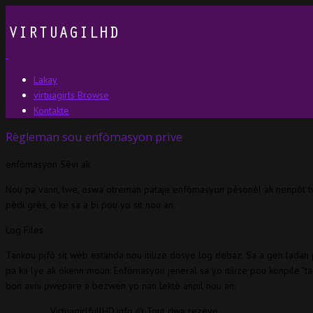
Lakay
virtuagirls Browse
Kontakte
Règleman sou enfòmasyon prive
enfòmasyon Sèvi ak
Nou pa vann, lwe, oswa otreman pataje enfòmasyon pèsonèl ak nenpòt twaz
pèdi grès, e ke sa a bi pou yo sit nou an.
Log Files
Tankou pifò sit wèb estanda nou itilize dosye log debaz. Sa a gen ladan p
pa ka lye ak okenn moun. Enfòmasyon jeneral sa yo itilize pou konpile "tan
bon avni pwepare a bezwen yo nan lektè anpil nou an.
VirtuagirlfullHD.info © Tout dwa rezève.