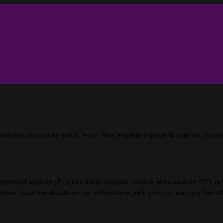
yèm pati pou nenpòt ki rezon. Nou respekte vi prive itilizatè nou yo nan 
wotokòl entènèt (IP) adrès, kalite navigatè, founisè sèvis entènèt (ISP), r
dans" total sou itilizatè yo nan enfòmasyon pèdi grès nan janm yo, Pou ede n