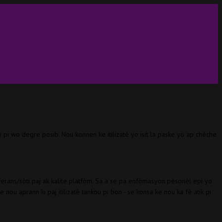
pi wo degre posib. Nou konnen ke itilizatè yo isit la paske yo ap chèche
eferans/sòti paj ak kalite platfòm. Sa a se pa enfòmasyon pèsonèl epi yo
ou aprann ki paj itilizatè tankou pi bon - se konsa ke nou ka fè atik pi