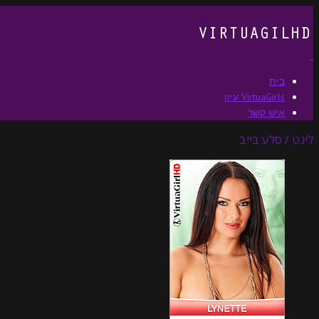
בית
VirtuaGirls עיון
איש קשר
לינט / סלע בייב