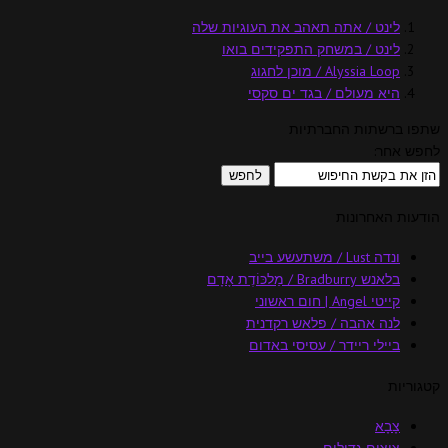
לינט / אתה תאהב את העוגיות שלה
לינט / במשחק התפקידים בואו
Alyssia Loop / מוכן לחגוג
היא מעולם / בגד ים סקסי
שתפו ברשתות החברתיות
לחפש אחר:
הודעות האחרונות
ונדה Lust / משתעשע בייב
בלאנש Bradburry / מַלכּוֹדֶת אָדָם
קייטי Angel | חום ראשוני
לנה אהבה / פלאש רקדנית
ביילי ריידר / עסיסי באדום
קטגוריות
צָבָא
ציצים גדולים