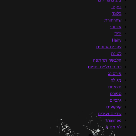
ביקיני
בלונד
שחרחורת
אירופי
יריד
Hairy
עקבים גבוהים
לטינה
הלבשה תחתונה
כפות רגליים יחפות
פירסינג
מגולח
חצאיות
ספּוֹרט
גרביים
קעקועים
שדיים זעירים
trimmed
לא מסווג