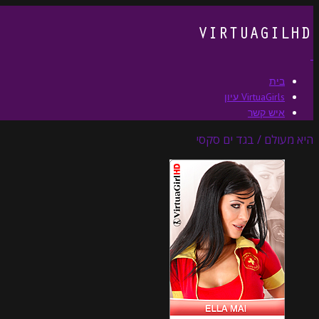
בית
VirtuaGirls עיון
איש קשר
היא מעולם / בגד ים סקסי