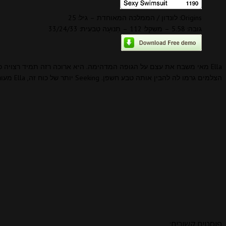
Origins: לונדון / הממלכה המאוחדת – גיל: 25
גובה: 5.58 – משקל: 112 – תְנוּעָה טִבעִית: 33/24/33
Ella מאי משבח את עצם על הגופה המדהימה. היא ארוכה רזה תמיד רצויה
הצלמים גרמו לה להבין אותה טבע חשפן. Seeking יותר של כוח זה, Ella מעורבב לה לאהוב של המפלגה עם מין חשפן שלה.
פוסטים קשורים: