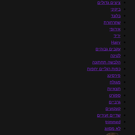
ציצים גדולים
ביקיני
בלונד
שחרחורת
אירופי
יריד
Hairy
עקבים גבוהים
לטינה
הלבשה תחתונה
כפות רגליים יחפות
פירסינג
מגולח
חצאיות
ספּוֹרט
גרביים
קעקועים
שדיים זעירים
trimmed
לא מסווג