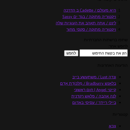
היא מעולם / Cadette ב הדרכה
ויקטוריה מתוקה / בגד ים Sassy
לינט / אתה תאהב את העוגיות שלה
ויקטוריה מתוקה / סקסי מחוך
שתפו ברשתות החברתיות
לחפש אחר:
הודעות האחרונות
ונדה Lust / משתעשע בייב
בלאנש Bradburry / מַלכּוֹדֶת אָדָם
קייטי Angel | חום ראשוני
לנה אהבה / פלאש רקדנית
ביילי ריידר / עסיסי באדום
קטגוריות
צָבָא