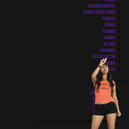
הלבשה תחתונה
כפות רגליים יחפות
פירסינג
מגולח
חצאיות
ספּוֹרט
גרביים
קעקועים
שדיים זעירים
trimmed
לא מסווג
אַרְכִיוֹן
אוֹקְטוֹבֶּר 2013
פברואר 2013
דֵצֶמבֶּר 2012
נוֹבֶמבֶּר 2012
VirtuagirlfullHD.info © כל הזכויות שמורות.