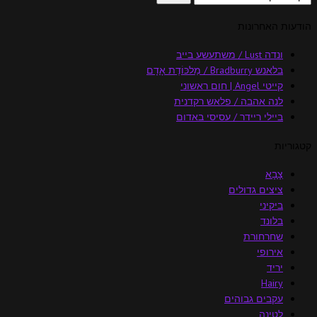
הודעות האחרונות
ונדה Lust / משתעשע בייב
בלאנש Bradburry / מַלכּוֹדֶת אָדָם
קייטי Angel | חום ראשוני
לנה אהבה / פלאש רקדנית
ביילי ריידר / עסיסי באדום
קטגוריות
צָבָא
ציצים גדולים
ביקיני
בלונד
שחרחורת
אירופי
יריד
Hairy
עקבים גבוהים
לטינה