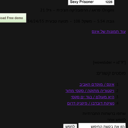
Origins: פראג / הרפובליקה הצ'כית – גיל: 21
גובה: 5.54 – משקל: 108 – תְנוּעָה טִבעִית: 34/24/35
עוד תמונות של אינס
[wowslider = id”9″]
פוסטים קשורים:
אינס / מוקדם האביב
ויקטוריה מתוקה / סקסי מחוך
היא מעולם / בגד ים סקסי
נשיקת דובדבן / פיקניק דרום
שתפו ברשתות החברתיות
לחפש אחר: