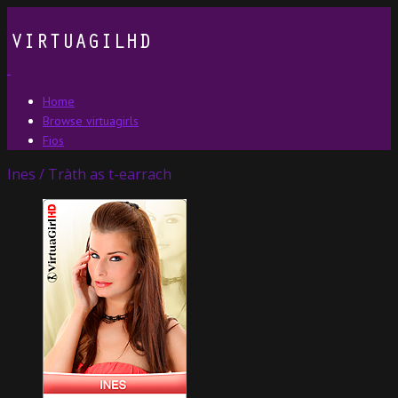
Home
Browse virtuagirls
Fios
Ines / Tràth as t-earrach