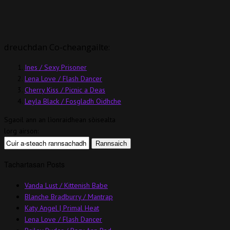
dreuchdan Co-cheangailte:
Ines / Sexy Prisoner
Lena Love / Flash Dancer
Cherry Kiss / Picnic a Deas
Leyla Black / Fosgladh Oidhche
Sgaoil ann an lìonraidhean sòisealta
lorg airson:
Tachartasan Posts
Vanda Lust / Kittenish Babe
Blanche Bradburry / Mantrap
Katy Angel | Primal Heat
Lena Love / Flash Dancer