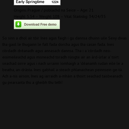
Origins: Prague / poblachd na Seice – Age: 21
Height: 5.54 – Weight: 108 – Vital Staitistig: 34/24/35
So sinn a dhol air tòir Ines agus faigh i gu dannsa dhuinn uile Sexy divas
tha gaol le thugainn le falt fada dorcha agus tha casan fada. Ines
còrdadh drèanadh agus annasach dannsa. Tha i a 'còrdadh neo-
eisimeileachd agus misneachd toradh rùisgte air an àrd-ùrlar a' toirt
seachad oirre agus i nach urrainn ìomhaigh a 'dèanamh rudan eile le a
beatha, an-dràsta. Ines gabhail a-steach phlanaichean peinnsein ge-tà.
Ach a-nis airson, Ines ag iarraidh a-mhàin a thoirt seachad taisbeanadh
gu pearsanta thu a gheibh thu teth!