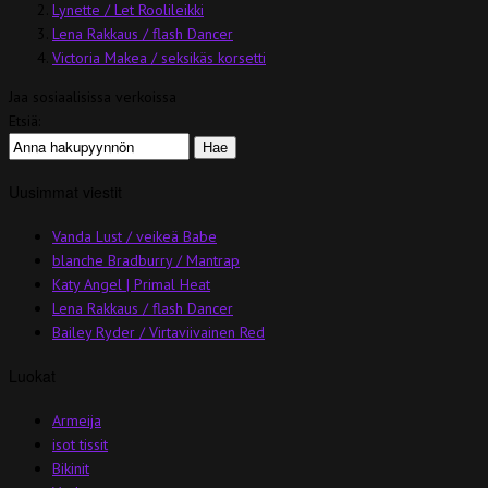
Lynette / Let Roolileikki
Lena Rakkaus / flash Dancer
Victoria Makea / seksikäs korsetti
Jaa sosiaalisissa verkoissa
Etsiä:
Uusimmat viestit
Vanda Lust / veikeä Babe
blanche Bradburry / Mantrap
Katy Angel | Primal Heat
Lena Rakkaus / flash Dancer
Bailey Ryder / Virtaviivainen Red
Luokat
Armeija
isot tissit
Bikinit