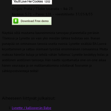
Origins: Praha / Tšekin tasavalta – Ikä: 23
Korkeus: 5.71 – Paino: 128 – väestötilasto: 37/25.8/35
Näyttää siltä muutama kauneimmista tanssijaa planeetalla peräisin
Tšekissä ja Lynette on vain yksi meidän tähteä todistaa sen. Ihanan
punapää on ominaisuus tanssia useita vuosia. Lynette sisältää BA Luova
kirjoittaminen ja sattuu olemaan työstää ensimmäisen romaaninsa. Mutta
maksaa hänelle kuluja ja tehdä vähän ’tutkimus’ Lynette keskittyy hidas ja
aistillinen aistillinen tansseja. Hän nauttii sijoittamalla one-on-one aikaa
hänen seuraajia ja on malttamattomina odottavat foorumin ja
sähköpostiviestejä teiltä!
Aiheeseen liittyvät julkaisut:
Lynette / kallioperän Babe