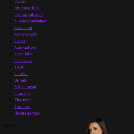
Vaalea
ruskeaverikkö
eurooppalainen
oikeudenmukainen
Karvainen
Korkokengät
Latina
Alusvaatteet
alasti Jalat
lävistyksiä
ajeltu
hameet
Urheilu
Sukkahousut
tatuoinnit
Tiny tissit
Trimmed
Uncategorized
arkisto