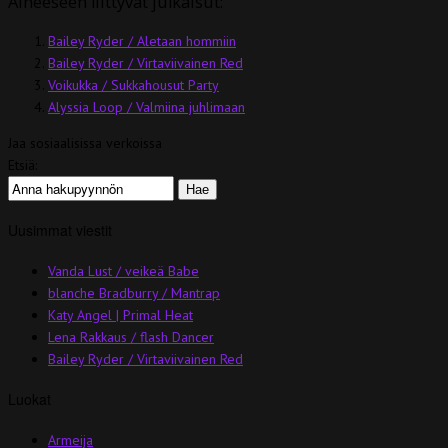
Aiheeseen liittyvät julkaisut:
Bailey Ryder / Aletaan hommiin
Bailey Ryder / Virtaviivainen Red
Voikukka / Sukkahousut Party
Alyssia Loop / Valmiina juhlimaan
Jaa sosiaalisissa verkoissa
Etsiä:
Uusimmat viestit
Vanda Lust / veikeä Babe
blanche Bradburry / Mantrap
Katy Angel | Primal Heat
Lena Rakkaus / flash Dancer
Bailey Ryder / Virtaviivainen Red
Luokat
Armeija