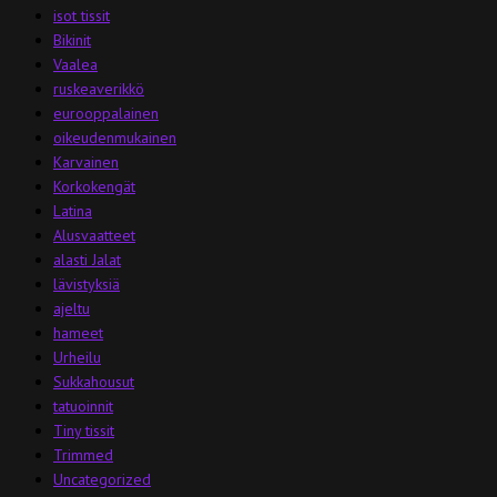
isot tissit
Bikinit
Vaalea
ruskeaverikkö
eurooppalainen
oikeudenmukainen
Karvainen
Korkokengät
Latina
Alusvaatteet
alasti Jalat
lävistyksiä
ajeltu
hameet
Urheilu
Sukkahousut
tatuoinnit
Tiny tissit
Trimmed
Uncategorized