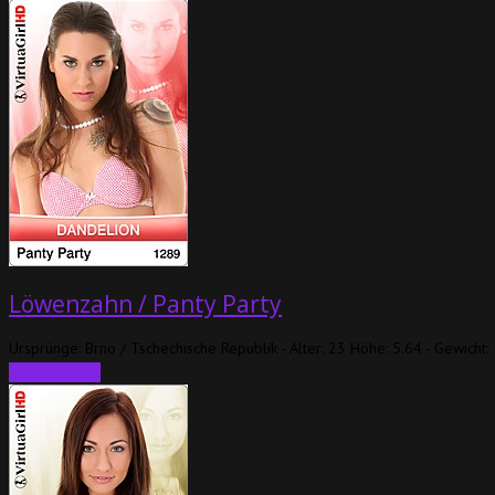
Löwenzahn / Panty Party
Ursprünge: Brno / Tschechische Republik - Alter: 23 Höhe: 5.64 - Gewicht
Weiterlesen...