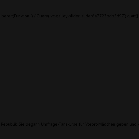
bereit(Funktion () {jQuery(
'.vc-galley-slider_slider6a7723bdb5d97'
).glatt
hen Republik. Sie begann Umfrage-Tanzkurse für Vorort-Mädchen geben und