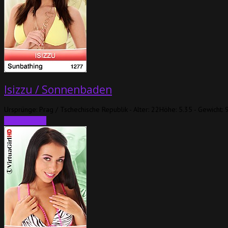
Isizzu / Sonnenbaden
Ursprünge: Prag / Tschechische Republik - Alter: 22Höhe: 5.35 - Gewicht: 9
Weiterlesen...