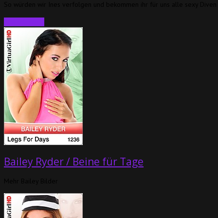
So würden wir Ines verfolgen und bekommen ihr für uns alle sexy Diven
Weiterlesen…
Bailey Ryder / Beine für Tage
Mehr Bailey Bilder