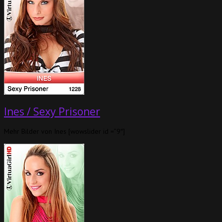
Ines / Sexy Prisoner
Mehr Bilder von Ines [wowslider id =”9″]