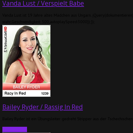
Vanda Lust / Verspielt Babe
Vanda Lust ist 19 Jahre altes Mädchen aus Ungarn. jQuery(dokumentieren).
wahr,Geschwindigkeit: 500,autoplaySpeed:3000});});
Bailey Ryder / Rassig In Red
Bailey Ryder ist ein Übungsleiter gedreht Stripper aus der Tschechisc
Weiterlesen…