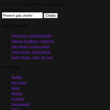
Rhannu mewn rhwydweithiau cymdeithasol
Chwilio am:
Swyddi Diweddar
Vanda Lust / Kittenish Babe
Blanche Bradburry / Mantrap
Katy Angel | primal Gwres
Lena Cariad / Flash Dancer
Bailey Ryder / Racy Yn Coch
Categorïau
Byddin
Big boobs
bicini
Blonde
brunette
Ewropeaidd
Ffair