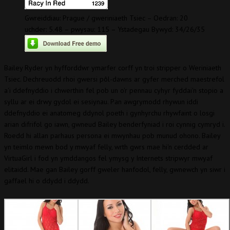
Gwreiddiau: Prague / gweriniaeth Tsiec – Oedran: 20
uchder: 5.48 – pwysau: 115 – Ystadegau Bywyd: 34/26/35
Bailey Ryder yn hyfforddwr ymarfer corff yn troi stripper o Weriniaeth
Tsiec. Dechreuodd rhoi gwersi pôl-dawns ar gyfer merched maestrefol
a'i ddefnyddio i chwerthin fel pob un o'r pennau cyhyr fyddai'n stopio a
syllu ar ei drwy gydol ei sesiynau. Pan awgrymodd rhywun iddi
ddefnyddio ei anatomeg ddynol poeth i gynhyrchu rhywfaint o losgi
arian difrifol go iawn, gwneud Bailey benderfyniad i roi cynnig cymryd i.
Roedd hi allan parhaus persona ei mwynhau pob munud ohono. Bailey
yn teimlo mewn bod y mwyaf felly, wrth gwrs mae hi'n cerdded ar
VirtuaGirl i fod yn ymddangos fel ymysg y Internets stripwyr mwyaf
elitaidd. Mae gan Bailey gorff gweler hanfodol, felly, gwnewch yn siwr i
gaffael hi o ddydd i ddydd.