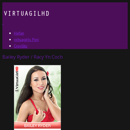
Hafan
virtuagirls Pori
Cysylltu
Bailey Ryder / Racy Yn Coch