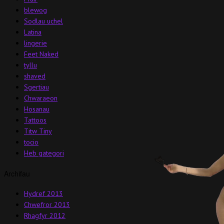
blewog
Sodlau uchel
Latina
lingerie
Feet Naked
tyllu
shaved
Sgertiau
Chwaraeon
Hosanau
Tattoos
Titw Tiny
tocio
Heb gategori
Archifau
Hydref 2013
Chwefror 2013
Rhagfyr 2012