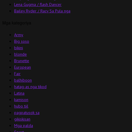
Lena Gugma / flash Dancer
Bailey Ryder / Racy Sa Pula nga
Mga kategoriya
Army
Big soso
bikini
blonde
Brunette
European
Fair
balhiboon
hatag-as nga tikod
Latina
kamison
hubo tiil
pagpatusok sa
gikiskisan
Mga palda
Sport