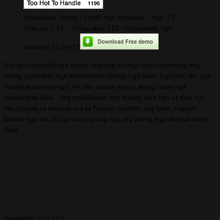
sinugdanan: uhong / Czech nga republika – Age: 29
Gitas-on: 5.45 – Gibug-aton: 115 – importante nga
Statistics: 35/24/35
Usa ka maanindot nga round hugpong sa mga soso mahimong ang
labing gamhanan nga mahunahuna labing mga tawo. Sigurado ako nga
modawat kaninyo nga! Aw, Ako nagtuo kay sa akong tanan nga
kinahanglan ikaw… Ang makalingaw nga butang mao nga sa diha nga
ako misulay sa kanunay usa ka fashion-modelo, ang tanan nagsulti
kanako nga ako dili igo taas nga ug nga ang akong mga dughan kaayo
dako.
[wowslider id =”15″]