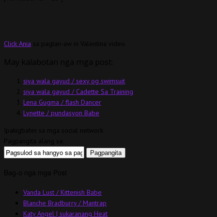
Click Ania
sa pagtan-aw ni Valentina video.
May kalabotan nga mga post:
siya wala gayud / sexy og swimsuit
siya wala gayud / Cadette Sa Training
Lena Gugma / flash Dancer
Lynette / pundasyon Babe
Ipakigbahin sa mga social network
Pagpangita alang sa:
Bag-o nga mga Post
Vanda Lust / Kittenish Babe
Blanche Bradburry / Mantrap
Katy Angel | sukaranang Heat