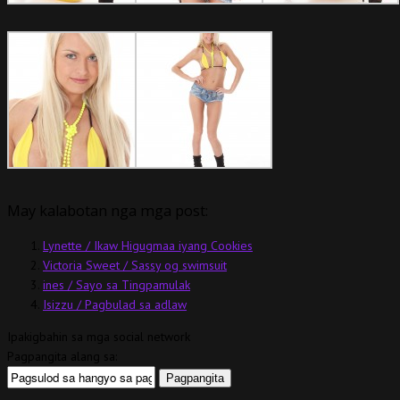
May kalabotan nga mga post:
Lynette / Ikaw Higugmaa iyang Cookies
Victoria Sweet / Sassy og swimsuit
ines / Sayo sa Tingpamulak
Isizzu / Pagbulad sa adlaw
Ipakigbahin sa mga social network
Pagpangita alang sa: