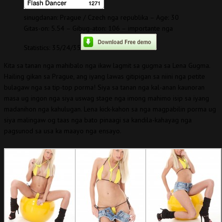
sinugdanan: Prague / Czech nga republika – Age: 30
Gitas-on: 5.54 – Gibug-aton: 106 – importante nga
Statistics: 35/24/35
Kita sa tanan nga mahibalo nga ikaw lagmit sa gugma sa Lena Gugma.
Hailing gikan sa Prague, ang iyang lawas gitipigan sa niini nga petite
bulagaw nga sa tip-top porma! Siya sa tanan nga kal-anan kaunoran
masa ug ingon nga siya uswag stage nga imong mahimo isip sa iyang
madanihon nga kahulugan. Lena kick-kahon sa nga magpabilin porma ug
siya malingaw og taas nga bato pinaagi sa kandila-kahayag nga
pagsunod sa usa ka maayo nga ensayo.