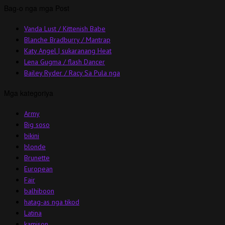
Bag-o nga mga Post
Vanda Lust / Kittenish Babe
Blanche Bradburry / Mantrap
Katy Angel | sukaranang Heat
Lena Gugma / flash Dancer
Bailey Ryder / Racy Sa Pula nga
Mga kategoriya
Army
Big soso
bikini
blonde
Brunette
European
Fair
balhiboon
hatag-as nga tikod
Latina
kamison