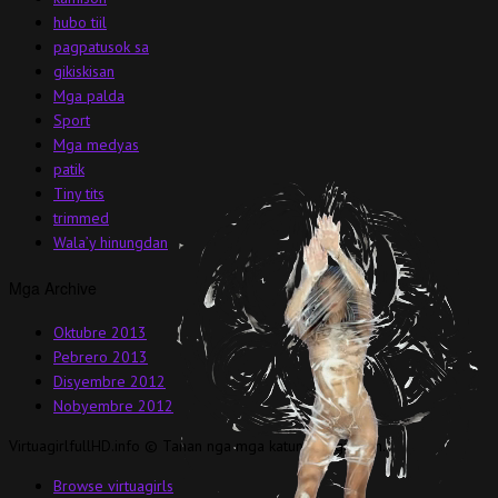
hubo tiil
pagpatusok sa
gikiskisan
Mga palda
Sport
Mga medyas
patik
Tiny tits
trimmed
Wala’y hinungdan
Mga Archive
Oktubre 2013
Pebrero 2013
Disyembre 2012
Nobyembre 2012
VirtuagirlfullHD.info © Tanan nga mga katungod gigahin.
Browse virtuagirls