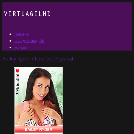
Головна
огляд virtuagirls
контакт
Bailey Ryder / Lets Get Physical