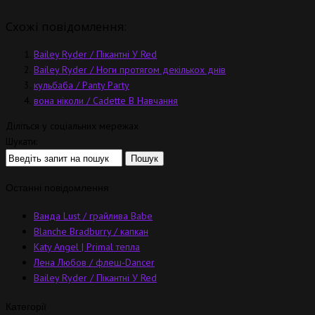
Схожі повідомлення:
Bailey Ryder / Пікантні У Red
Bailey Ryder / Ноги протягом декількох днів
кульбаба / Panty Party
вона ніколи / Cadette В Навчання
Діліться у соціальних мережах
Шукати:
Останні повідомлення
Ванда Lust / грайлива Babe
Blanche Bradburry / капкан
Katy Angel | Primal тепла
Лена Любов / флеш-Dancer
Bailey Ryder / Пікантні У Red
Категорії