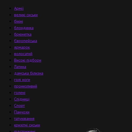
Армії
великі сиськи
бікіні
блондинка
брюнетка
Європейська
ярмарок
волосатий
Високі підбори
Латина
дамська білизна
голі ноги
пронизливий
голені
Спідниці
Спорт
Панчохи
татуювання
крихітні сиськи
підстрижені