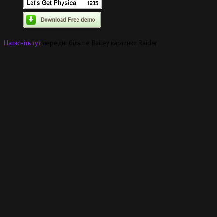
Натисніть тут
передні більше Bailey картинки Raider