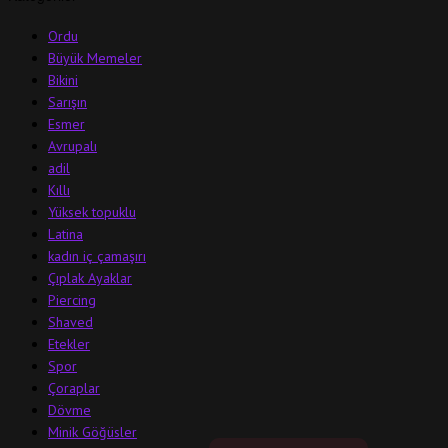
Ordu
Büyük Memeler
Bikini
Sarışın
Esmer
Avrupalı
adil
Kıllı
Yüksek topuklu
Latina
kadın iç çamaşırı
Çıplak Ayaklar
Piercing
Shaved
Etekler
Spor
Çoraplar
Dövme
Minik Göğüsler