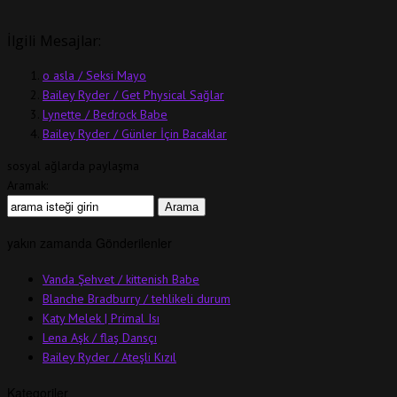
İlgili Mesajlar:
o asla / Seksi Mayo
Bailey Ryder / Get Physical Sağlar
Lynette / Bedrock Babe
Bailey Ryder / Günler İçin Bacaklar
sosyal ağlarda paylaşma
Aramak:
yakın zamanda Gönderilenler
Vanda Şehvet / kittenish Babe
Blanche Bradburry / tehlikeli durum
Katy Melek | Primal Isı
Lena Aşk / flaş Dansçı
Bailey Ryder / Ateşli Kızıl
Kategoriler