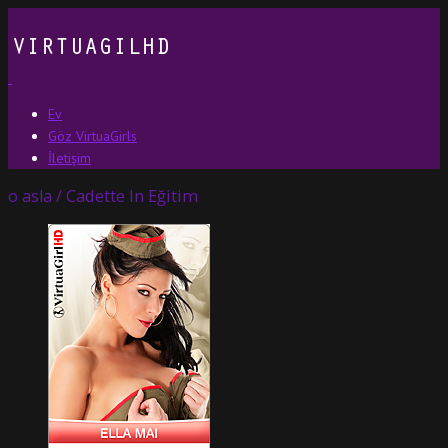
Ev
Göz VirtuaGirls
İletişim
o asla / Cadette In Eğitim