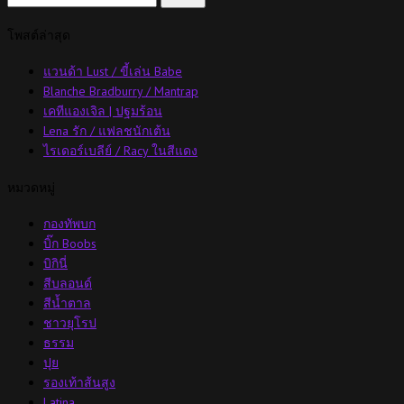
โพสต์ล่าสุด
แวนด้า Lust / ขี้เล่น Babe
Blanche Bradburry / Mantrap
เคทีแองเจิล | ปฐมร้อน
Lena รัก / แฟลชนักเต้น
ไรเดอร์เบลีย์ / Racy ในสีแดง
หมวดหมู่
กองทัพบก
บิ๊ก Boobs
บิกินี่
สีบลอนด์
สีน้ำตาล
ชาวยุโรป
ธรรม
ปุย
รองเท้าส้นสูง
Latina