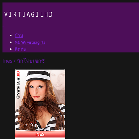
บ้าน
หมวด virtuagirls
ติดต่อ
Ines / นักโทษเซ็กซี่