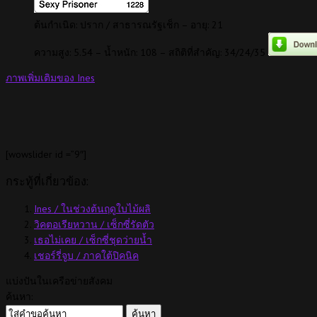
ต้นกำเนิด: ปราก / สาธารณรัฐเช็ก – อายุ: 21
ความสูง: 5.54 – น้ำหนัก: 108 – สถิติที่สำคัญ: 34/24/35
ภาพเพิ่มเติมของ Ines
[wowslider id =”9″]
กระทู้ที่เกี่ยวข้อง:
Ines / ในช่วงต้นฤดูใบไม้ผลิ
วิคตอเรียหวาน / เซ็กซี่รัดตัว
เธอไม่เคย / เซ็กซี่ชุดว่ายน้ำ
เชอร์รี่จูบ / ภาคใต้ปิคนิค
แบ่งปันในเครือข่ายสังคม
ค้นหา: