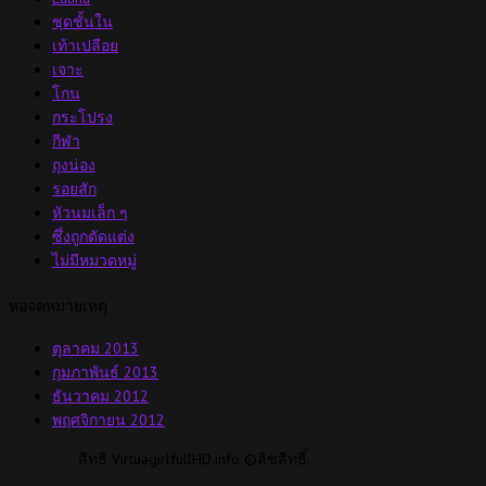
ชุดชั้นใน
เท้าเปลือย
เจาะ
โกน
กระโปรง
กีฬา
ถุงน่อง
รอยสัก
หัวนมเล็ก ๆ
ซึ่งถูกตัดแต่ง
ไม่มีหมวดหมู่
หอจดหมายเหตุ
ตุลาคม 2013
กุมภาพันธ์ 2013
ธันวาคม 2012
พฤศจิกายน 2012
สิทธิ VirtuagirlfullHD.info ©ลิขสิทธิ์.