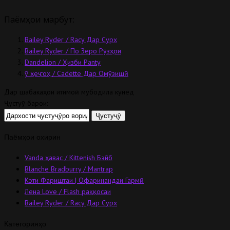
Паёмҳои марбут:
Bailey Ryder / Racy Дар Сурх
Bailey Ryder / По Зеро Рӯзҳои
Dandelion / Ҳизби Panty
ӯ ҳеҷ гоҳ / Cadette Дар Омӯзишӣ
Дар шабакаҳои иҷтимоӣ мубодила кунед
Ҷустуҷӯ барои:
Паёмҳои охирин
Vanda ҳавас / Kittenish Бэйб
Blanche Bradburry / Mantrap
Кэти Фариштаи | Офаринандаи Гармӣ
Лена Love / Flash раққосаи
Bailey Ryder / Racy Дар Сурх
Категорияҳо