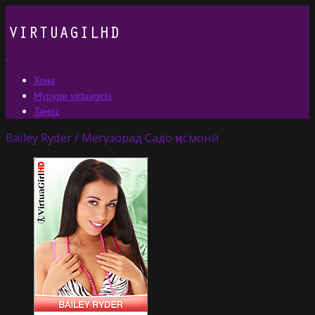
Хона
Мурури virtuagirls
Тамос
Bailey Ryder / Мегузорад Садо ҷисмонӣ