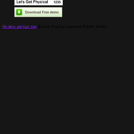
Ин ҷоро ангушт зан
фасод бештар расмҳои Raider Bailey