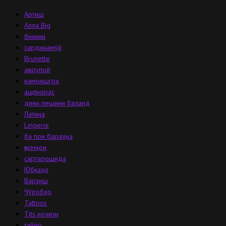
Артиш
Алла Big
бикини
зардинамӯй
Brunette
аврупоӣ
намоишгоҳ
ащлнорас
дини пешини баланд
Латина
Lingerie
ба пои бараҳна
ҷисмҳои
сартарошида
Юбкаҳо
Варзиш
Чӯробҳо
Tattoos
Tits ночизи
тайёр