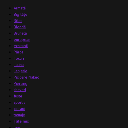
Armată
Big țâțe
Bikini
Blondă
Brunetă
european
echitabil
Păros
Tocuri
Latina
Lenjerie
Picioare Naked
Piercing
shaved
fuste
sportiv
ciorapi
tatuaje
Țâțe mici
tuns