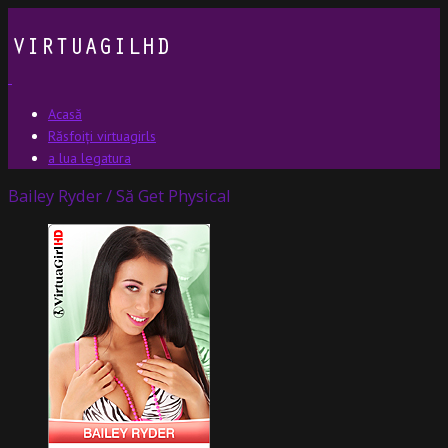
Acasă
Răsfoiți virtuagirls
a lua legatura
Bailey Ryder / Să Get Physical