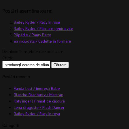
Postări asemănatoare:
Bailey Ryder / Racy în roșu
Bailey Ryder / Picioare pentru zile
Păpădie / Panty Party
ea niciodată / Cadette în formare
Distribuie în rețelele de socializare
Caută:
Postări recente
Vanda Lust / tinerești Babe
Blanche Bradburry / Mantrap
Katy înger | Primal de căldură
Lena dragoste / Flash Dancer
Bailey Ryder / Racy în roșu
Categorii