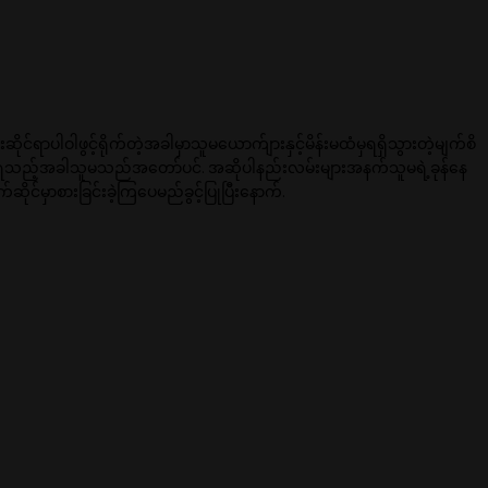
ရာပါဝါဖွင့်ရိုက်တဲ့အခါမှာသူမယောက်ျားနှင့်မိန်းမထံမှရရှိသွားတဲ့မျက်စိ
းနေသိရသည့်အခါသူမသည်အတော်ပင်. အဆိုပါနည်းလမ်းများအနက်သူမရဲ့ခုန်နေ
မှာစားခြင်းခဲ့ကြပေမည်ခွင့်ပြုပြီးနောက်.