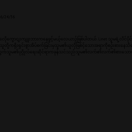
36/24/36
ွောငျးကျူးဘားကနေဖွင့်မယ့်လေယာဉ်ဖြစ်ပါတယ်. Linet သူမရဲ့လိင်ပိုင်းဆိုင်
့်သူတို့ကရိုးရှင်းစွာအိပ်စက်ခြင်းမှသူမ၏ယူလိုဖြစ်င့်သောအရာကိုစဉ်းစာ
ျားအတွက်သူမ၏ပုဂ္ဂိုလ်ရေးဆိုင်ရာကခုန်သင်သည်သူမ၏လက်၏လက်၏စားသောက်ဆိုင်