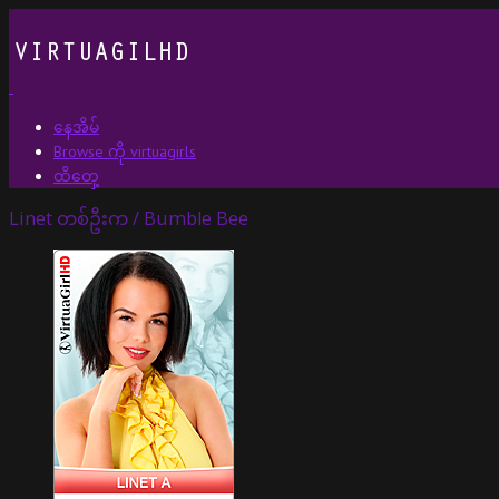
နေအိမ်
Browse ကို virtuagirls
ထိတှေ့
Linet တစ်ဦးက / Bumble Bee