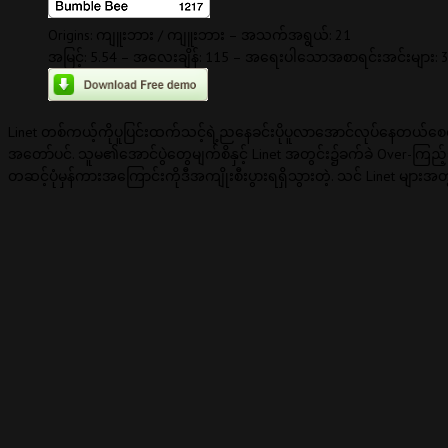
Origins: ကျူးဘား / ကျူးဘား – အသက်အရွယ်: 21
အမြင့်: 5.54 – အလေးချိန်: 115 – အရေးပါသောအစာရင်းအင်းများ: 
Linet တစ်ကယ့်ကိုပူပြင်းထက်သင့်ရဲ့ညနေခင်းပိုပူလာအောင်လုပ်နေတယ်စေလေိုက
အတော်ပင်. သူမ၏အောင်ပွဲတွေမျက်စိနှင့် Linet အတွင်း၌ခက်ခဲ Over-ကြည
တဆင့်ပုံမှန်ကားအကြောင်းကိုဒီအကျိုးစီးပွားရရှိသွားတဲ့. သင် Linet မ