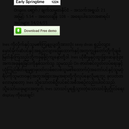
Origins: ပရာ့ဂ် / ချက်သမ္မတနိုင်ငံ – အသက်အရွယ်: 21
အမြင့်: 5.54 – အလေးချိန်: 108 – အရေးပါသောအစာရင်း
အင်းများ: 34/24/35
Ines ကိုလိုက်နှင့်သူမ၏ကြှနျုပျတို့အားလုံး sexy divas ရှည်လျား
မှောင်မိုက်ဆံပင်နှင့်အရှည်လျားခြေထောက်နှင့်အတူကျွန်တော်တို့ကိုချစ်
မြတ်နိုးကြသည်ဘို့ကခုန်ဖို့င့်ကျနော်တို့ဒါ. Ines ယိုစီးမှုနှင့်ထူးခြားဆန်းပြား
အကအခုန်ရခြင်းကိုနှစ်သက်သူ. သူမသည် On-ဇာတ်စင်လွတ်လပ်ရေးနှင့်
ယုံကြည်စိတ်ချမှုရှာဖှဝတ်လစ်စလစ်သူမ၏ထောက်ပံ့အတော်ပင်နှင့်သူမပုံ
ရိပ်ကိုသူမဘဝနှင့်အတူအခြားအမှုအရာတို့ကိုလုပ်နေလို့မရဘူး, ခုလတ်တ
လောမှာတော့. Ines သို့သော်တစ်ဦးပင်စင်အစီအစဉ်လည်းပါဝင်သည်.
သို့သော်ယခုများအတွက်, Ines သာသင်ပူရရှိသွားတဲ့သောသင်ဖို့ပုဂ္ဂိုလ်ရေး
display ကိုပေးချင်!