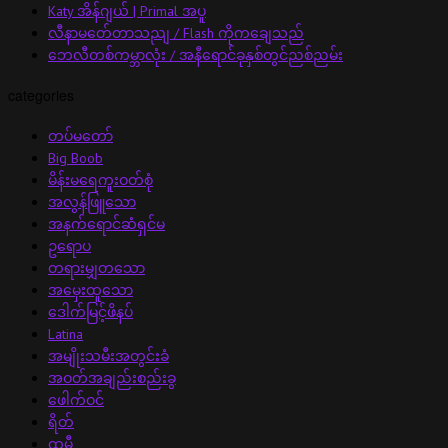
Katy အိန်ဂျယ် | Primal အပူ
လီနာမတ်ေတာသညျ / Flash ကိုကချေသည်
ဘေလီတစ်ကမ္ဘာလုံး / အနီရောင်ခုနှစ်တွင်ညစ်ညမ်း
categories
တပ်မတော်
Big Boob
မိန်းမရေကူးဝတ်စုံ
အလွန်ဖြူသော
အနက်ရောင်ဆံရှင်မ
ဥရောပ
တရားမျှတသော
အမှေးထူသော
ဒေါက်မြင့်ဖိနပ်
Latina
အမျိုးသမီးအတွင်းခံ
အဝတ်အချည်းစည်းခွ
ဖေါက်ဝင်
ရိတ်
ထမီ