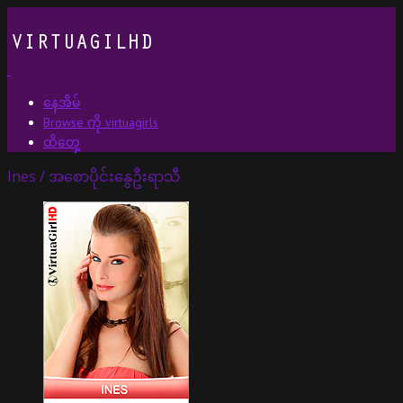
နေအိမ်
Browse ကို virtuagirls
ထိတှေ့
Ines / အစောပိုင်းနွေဦးရာသီ