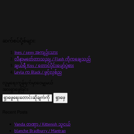
ဆက်စပ်ပို့စ်များ:
Ines / sexy အကျဉ်းသား
လီနာမတ်ေတာသညျ / Flash ကိုကချေသည်
ချယ်ရီ Kiss / တောင်ပိုင်းပျော်ပွဲစား
Leyla က Black / ဖွင့်လှစ်ည
လူမှုရေးကွန်ရက်မှာဝေမျှမယ်
အားရှာဖွေခြင်း:
Recent Posts
Vanda တဏှာ / Kittenish သူငယ်
blanche Bradburry / Mantrap