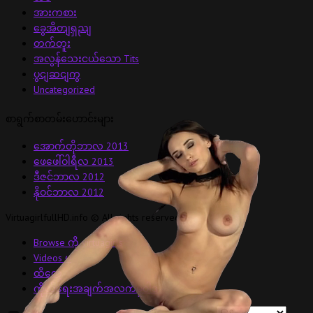
အားကစား
ခွေအိတျရှညျ
တက်တူး
အလွန်သေးငယ်သော Tits
ပွငျဆငျကွ
Uncategorized
စာရွက်စာတမ်းဟောင်းများ
အောက်တိုဘာလ 2013
ဖေဖေါ်ဝါရီလ 2013
ဒီဇင်ဘာလ 2012
နိုဝင်ဘာလ 2012
VirtuagirlfullHD.info © All rights reserved.
Browse ကို virtuagirls
Videos မ
ထိတှေ့
ကိုယ်ရေးအချက်အလက်မူဝါဒ