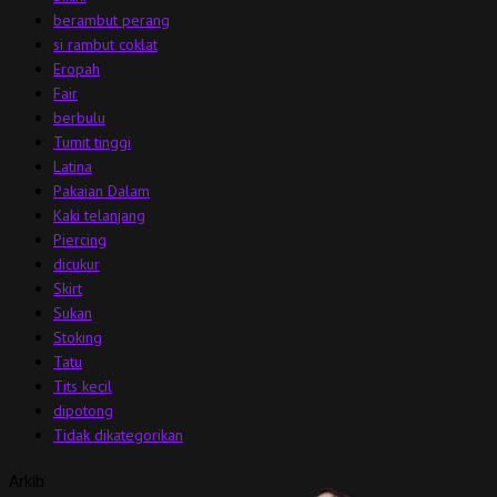
berambut perang
si rambut coklat
Eropah
Fair
berbulu
Tumit tinggi
Latina
Pakaian Dalam
Kaki telanjang
Piercing
dicukur
Skirt
Sukan
Stoking
Tatu
Tits kecil
dipotong
Tidak dikategorikan
Arkib