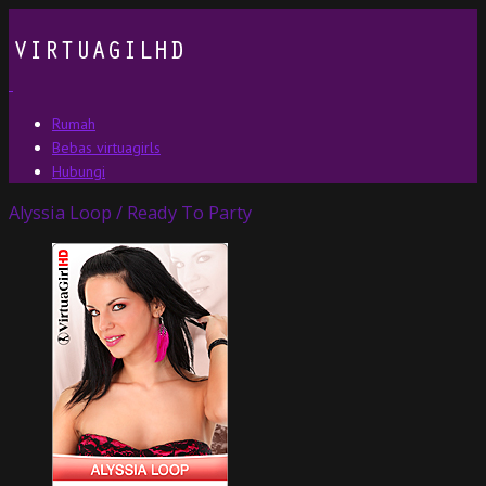
Rumah
Bebas virtuagirls
Hubungi
Alyssia Loop / Ready To Party