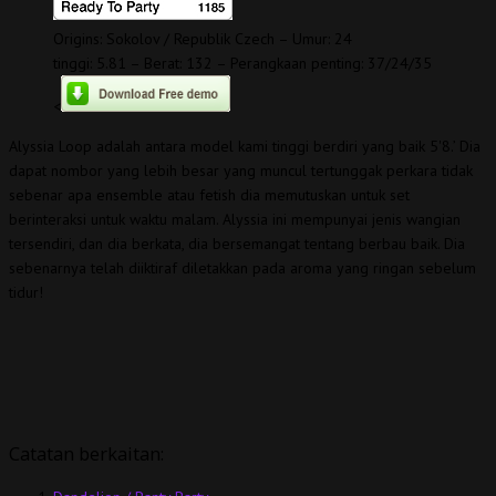
Origins: Sokolov / Republik Czech – Umur: 24
tinggi: 5.81 – Berat: 132 – Perangkaan penting: 37/24/35
<
Alyssia Loop adalah antara model kami tinggi berdiri yang baik 5'8.’ Dia
dapat nombor yang lebih besar yang muncul tertunggak perkara tidak
sebenar apa ensemble atau fetish dia memutuskan untuk set
berinteraksi untuk waktu malam. Alyssia ini mempunyai jenis wangian
tersendiri, dan dia berkata, dia bersemangat tentang berbau baik. Dia
sebenarnya telah diiktiraf diletakkan pada aroma yang ringan sebelum
tidur!
Catatan berkaitan: