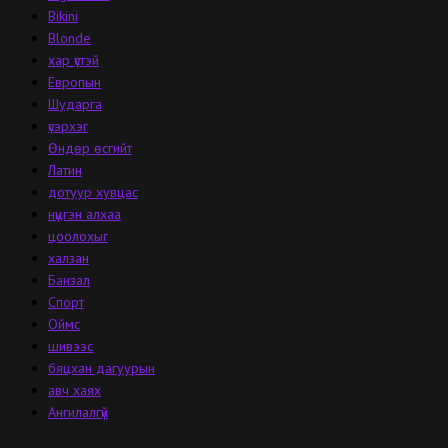
Bikini
Blonde
хар үстэй
Европын
Шударга
үсэрхэг
Өндөр өсгийт
Латин
дотуур хувцас
нүцгэн алхаа
цоолохыг
халзан
Банзал
Спорт
Оймс
шивээс
бяцхан дагуурын
авч хаях
Ангилалгүй