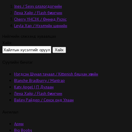
Ines / Sexy олзлогдогчийн
Лена Хайр / Flash бүжигчин
Cherry ҮНСЭХ / Өмнөд Picnic
Leyla Хар / Нээлтийн шөнийн
Нийгмийн сүлжээнд хуваалцах
Хайх:
Сүүлийн бичлэг
Нэгдсэн Шунал тачаал / Kittenish бяцхан хүүгийн
Blanche Bradburry / Mantrap
Katy Angel | П Дулаан
Лена Хайр / Flash бүжигчин
Bailey Райдер / Секси онд Улаан
Ангилал
Арми
Big Boobs