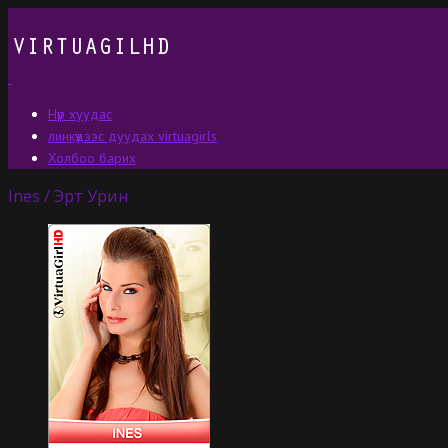
Нүүр хуудас
линкүүдээс дуудах virtuagirls
Холбоо барих
Ines / Эрт Урин