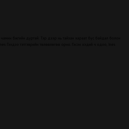
лон чамин бүжгийн дуртай. Тэр дээр нь тайзан хараат бус байдал болон
ө. Ines Гэхдээ тэтгэврийн төлөвлөгөө орно. Гэсэн хэдий ч одоо, Ines