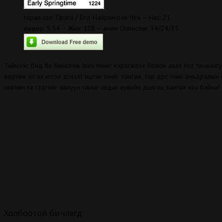
гарал үүсэл: Прага / Бүгд Найрамдах Чех – Нас: 21
өндөр: 5.54 – Жин: 108 – амин Статистик: 34/24/35
Тиймээс бид бүх бүжиглэж Ines түүнийг хэрэгжүүлэх болон авах Исүс тачаа
өөртөө итгэх итгэл дүгнэлт нүцгэн түүнийг хангаж, тэр дүрс түүний амьдрал
зөвхөн та гэдгийг халуун таныг авдаг хувийн дэлгэц хангах хүсч байна!
Холбоотой бичлэгүүд: