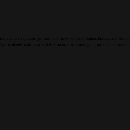
нгуй divas урт хар үстэй, урт хөл нь бидний хайртай байна. Ines цутгах бо
ын бусад зүйлийг хийж чадахгүй байгаа нь түүнд таалагддаг, цаг сайхны төлө