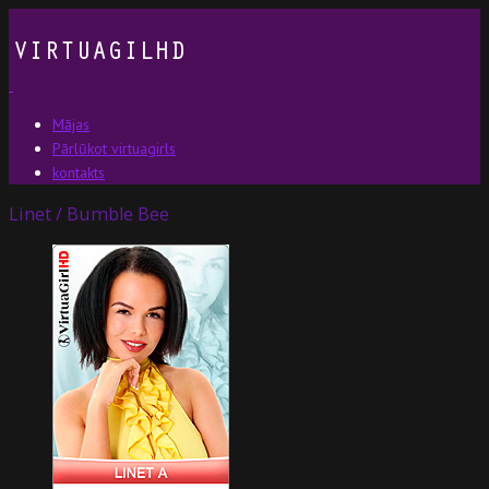
Mājas
Pārlūkot virtuagirls
kontakts
Linet / Bumble Bee