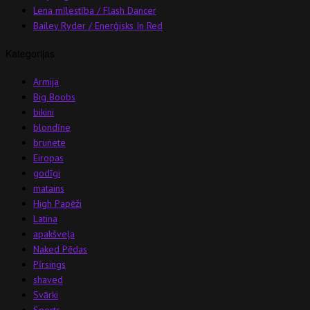
Lena mīlestība / Flash Dancer
Bailey Ryder / Enerģisks In Red
Kategorijas
Armija
Big Boobs
bikini
blondīne
brunete
Eiropas
godīgi
matains
High Papēži
Latina
apakšveļa
Naked Pēdas
Pīrsings
shaved
Svārki
Sports