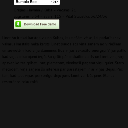
Origins: Havana / Kuba – vecums: 21
augstums: 5.54 – svars: 115 – Vital Statistika: 36/24/36
Linet An ir tikai karstgalvis no Kubas, kas tiešām vēlas, lai padarītu savu
vakarus karstāks nekā karsts. Linet bauda acs viņa saņem no vīriešiem
un sievietēm, kad viņa dzinumus līdz viņas seksuālo enerģiju. Viņai patīk,
kad viņas iekarojumi iegūt šo grūti pār-ieskatīties acīs un Linet zina, viņi
apsver, ko tas gribētu būt, piemēram, vienkārši paņemt viņu gulēt. Starp
metodēm, viņa saņem šo interesi par parastajiem ir ar viņas dejas. Pēc
tam, kad ļaut viņas personīgo deju jums Linet var būt jums ēšanas
restorānos roku rokā.