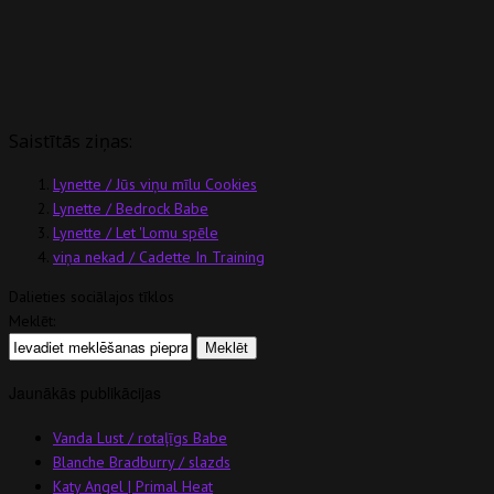
Saistītās ziņas:
Lynette / Jūs viņu mīlu Cookies
Lynette / Bedrock Babe
Lynette / Let 'Lomu spēle
viņa nekad / Cadette In Training
Dalieties sociālajos tīklos
Meklēt:
Jaunākās publikācijas
Vanda Lust / rotaļīgs Babe
Blanche Bradburry / slazds
Katy Angel | Primal Heat