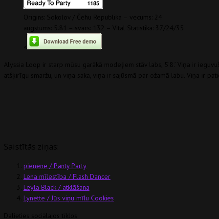
Origins: Sokolov / Čehu Republika – vecums: 24
augstums: 5.81 – svars: 132 – Vital Statistika: 37/24/35
<
Alyssia Loop ir starp mūsu garākā modeļiem stāv labs, 5'8.’ Viņa ir ieguvuši
atšķirīgu smaržu, un viņa saka, viņa ir sajūsmā par ožamā labu. Viņa ir pat
Saistītās ziņas:
pienene / Panty Party
Lena mīlestība / Flash Dancer
Leyla Black / atklāšana
Lynette / Jūs viņu mīlu Cookies
Dalieties sociālajos tīklos