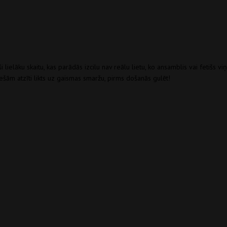
 lielāku skaitu, kas parādās izcilu nav reālu lietu, ko ansamblis vai fetišs v
iešām atzīti likts uz gaismas smaržu, pirms došanās gulēt!