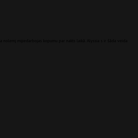
iņa nolemj mijiedarbojas kopumu par nakts laikā. Alyssia s ir šāda veida