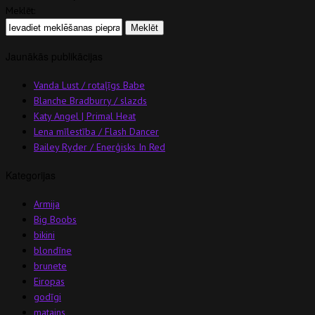
Meklēt:
Jaunākās publikācijas
Vanda Lust / rotaļīgs Babe
Blanche Bradburry / slazds
Katy Angel | Primal Heat
Lena mīlestība / Flash Dancer
Bailey Ryder / Enerģisks In Red
Kategorijas
Armija
Big Boobs
bikini
blondīne
brunete
Eiropas
godīgi
matains