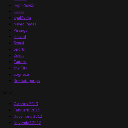
High Papēži
Latina
apakšveļa
Naked Pēdas
Pīrsings
shaved
Svārki
Sports
Zeķes
Tattoos
tiny Tits
apgriezts
Bez kategorijas
Arhīvi
Oktobris 2013
Februāris 2013
Decembris 2012
Novembrī 2012