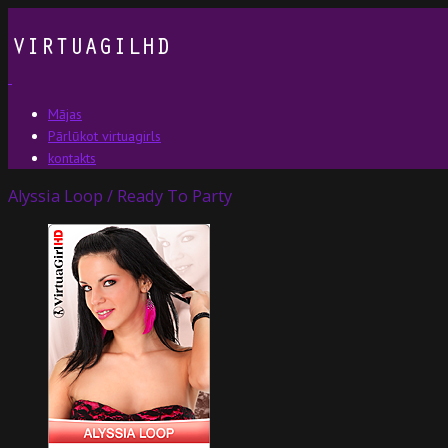
Mājas
Pārlūkot virtuagirls
kontakts
Alyssia Loop / Ready To Party