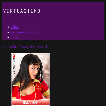
ເຮືອນ
Browse virtuagirls
ຕິດຕໍ່
ນາງບໍ່ເຄີຍ / Sexy Swimsuit