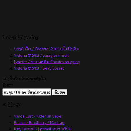
ຂໍ້ຄວາມທີ່ກ່ຽວຂ້ອງ:
ນາງບໍ່ເຄີຍ / Cadette ໃນການຝຶກອົບຮົມ
Victoria ຫວານ / Sassy Swimsuit
Lynette / ທ່ານຈະຮັກ Cookies ຂອງນາງ
Victoria ຫວານ / Sexy Corset
ແບ່ງປັນໃນເຄືອຂ່າຍສັງຄົມ
ຄົ້ນຫາ:
ກະ​ທູ້​ຫຼ້າ​ສຸດ
Vanda Lust / Kittenish Babe
Blanche Bradburry / Mantrap
Katy ເທວະດາ | primal ຄວາມຮ້ອນ