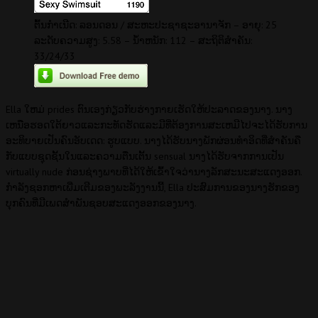
ຕົ້ນກໍາເນີດ: ລອນດອນ / ສະຫະປະຊາຊະອານາຈັກ – ອາຍຸ: 25
ລະດັບຄວາມສູງ: 5.58 – ນ້ໍາຫນັກ: 112 – ສະຖິຕິສໍາຄັນ:
33/24/33
Ella ໃຫມ່ prides ຕົນເອງກ່ຽວກັບຮ່າງກາຍເຮັດໃຫ້ປະລາດຂອງນາງ. ນາງ
ເຫນືອຮອດໃຕ້ຍາວແລະກະທັດຮັດແລະມີທີ່ຕ້ອງການສະເຫມີໄປຈະໄດ້ຮັບການ
ອະທິບາຍເປັນຄົນອັບເດດ: ຮູບແບບ. ນາງໄດ້ຮັບນາງພັກຜ່ອນທໍາອິດທີ່ສໍາຄັນຄື
ກັບແບບຊຸດຊັ້ນໃນແລະຄວາມຕື່ນເຕັ້ນ sensual ນາງໄດ້ຮັບຈາກການເປັນ
virtually nude ກ່ອນຊ່າງພາບທີ່ໄດ້ໃຫ້ເຂົ້າໃຈວ່ານາງລັກສະນະສະແດງອອກ.
ກໍາລັງຊອກຫາເພີ່ມເຕີມຂອງພະລັງງານນີ້, Ella ປະສົມການຂອງນາງຮັກຂອງ
ບຸກຄົນທີ່ມີເພດສໍາພັນຊອບສະແດງອອກຂອງນາງ.