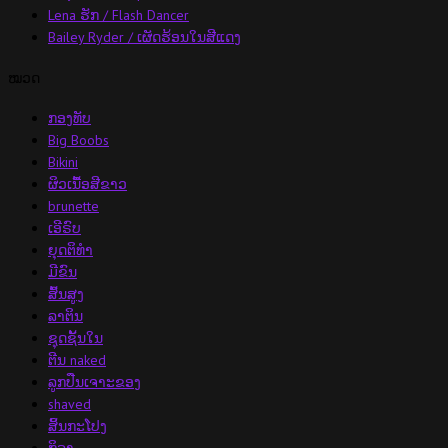
Lena ຮັກ / Flash Dancer
Bailey Ryder / ເຜັດຮ້ອນໃນສີແດງ
ໝວດ
ກອງທັບ
Big Boobs
Bikini
ຜິວເນື້ອສີຂາວ
brunette
ເອີຣົບ
ຍຸດຕິທໍາ
ມີຂົນ
ສົ້ນ​ສູງ
ລາຕິນ
ຊຸດຊັ້ນໃນ
ຕີນ naked
ລູກປືນເຈາະຂອງ
shaved
ສິ້ນກະໂປງ
ກິລາ