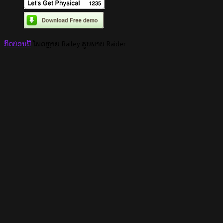
ກົດ​ບ່ອນ​ນີ້
ໂພດຫຼາຍ Bailey ຮູບພາບ Raider