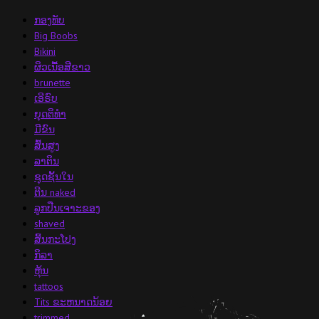
ກອງທັບ
Big Boobs
Bikini
ຜິວເນື້ອສີຂາວ
brunette
ເອີຣົບ
ຍຸດຕິທໍາ
ມີຂົນ
ສົ້ນ​ສູງ
ລາຕິນ
ຊຸດຊັ້ນໃນ
ຕີນ naked
ລູກປືນເຈາະຂອງ
shaved
ສິ້ນກະໂປງ
ກິລາ
ຫຸ້ນ
tattoos
Tits ຂະຫນາດນ້ອຍ
trimmed