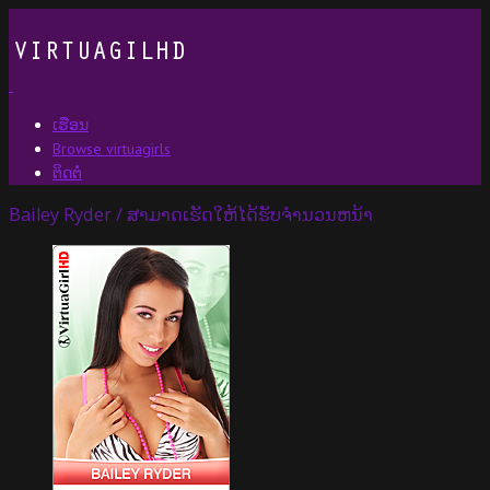
ເຮືອນ
Browse virtuagirls
ຕິດຕໍ່
Bailey Ryder / ສາມາດເຮັດໃຫ້ໄດ້ຮັບຈໍານວນຫນ້າ