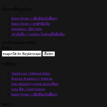
ຂໍ້ຄວາມທີ່ກ່ຽວຂ້ອງ:
Bailey Ryder / ເຜັດຮ້ອນໃນສີແດງ
Bailey Ryder / ຂາສໍາລັບວັນ
dandelion / ພັກ Panty
ນາງບໍ່ເຄີຍ / Cadette ໃນການຝຶກອົບຮົມ
ແບ່ງປັນໃນເຄືອຂ່າຍສັງຄົມ
ຄົ້ນຫາ:
ກະ​ທູ້​ຫຼ້າ​ສຸດ
Vanda Lust / Kittenish Babe
Blanche Bradburry / Mantrap
Katy ເທວະດາ | primal ຄວາມຮ້ອນ
Lena ຮັກ / Flash Dancer
Bailey Ryder / ເຜັດຮ້ອນໃນສີແດງ
ໝວດ